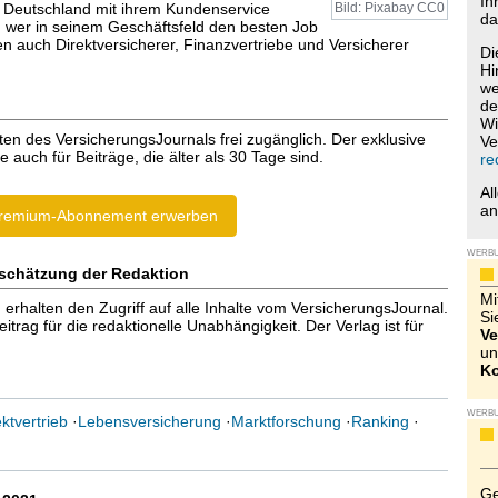
Ih
 Deutschland mit ihrem Kundenservice
Bild: Pixabay CC0
da
wer in seinem Geschäftsfeld den besten Job
n auch Direktversicherer, Finanzvertriebe und Versicherer
Di
Hi
we
de
Wi
ten des VersicherungsJournals frei zugänglich. Der exklusive
Ve
e auch für Beiträge, die älter als 30 Tage sind.
re
Al
a
remium-Abonnement erwerben
WERB
schätzung der Redaktion
Mi
halten den Zugriff auf alle Inhalte vom VersicherungsJournal.
Si
trag für die redaktionelle Unabhängigkeit. Der Verlag ist für
Ve
un
Ko
WERB
ktvertrieb
·
Lebensversicherung
·
Marktforschung
·
Ranking
·
Ge