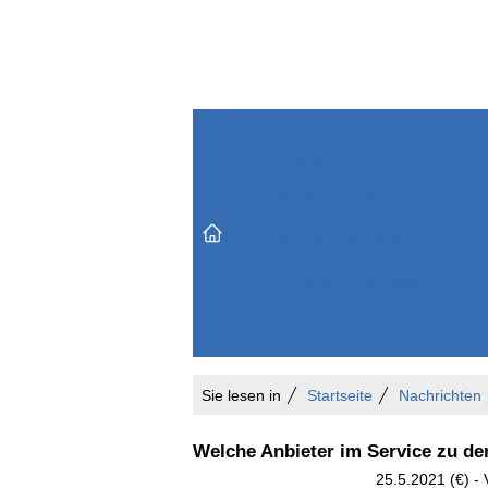
Themenbereiche
Versicherungen & Finanzen
Markt & Politik
Do
Vertrieb & Marketing
Unternehmen & Personen
Karriere & Mitarbeiter
Büro & Organisation
Sie lesen in
Startseite
Nachrichten
Welche Anbieter im Service zu de
25.5.2021 (€) -