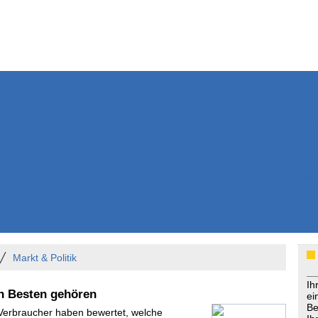
Weitere Inhalte
Nachrichten
Kurzmeldun
Kommentar
ssiers
Bücher
Extrablatt
Anzeigenmarkt
Originaltexte
Medienspieg
Leserbriefe
Themenspez
Podcasts
Markt & Politik
Ih
n Besten gehören
ei
Be
 Verbraucher haben bewertet, welche