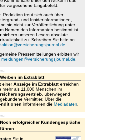
re Kommentare unter den Artikel in das
für vorgesehene Eingabefeld.
e Redaktion freut sich auch über
ntergrund- und Insiderinformationen,
nn sie nicht zur Veröffentlichung unter
m Namen des Informanten bestimmt ist.
r sichern unseren Lesern absolute
rtraulichkeit zu. Schreiben Sie bitte an
daktion@versicherungsjournal.de
.
lgemeine Pressemitteilungen erbitten wir
n
meldungen@versicherungsjournal.de
.
UNG
Werben im Extrablatt
t einer
Anzeige im Extrablatt
erreichen
e mehr als 11.000 Menschen im
rsicherungsvertrieb
, überwiegend
gebundene Vermittler. Über die
nditionen
informieren die
Mediadaten
.
UNG
Noch erfolgreicher Kundengespräche
führen
raten Sie in