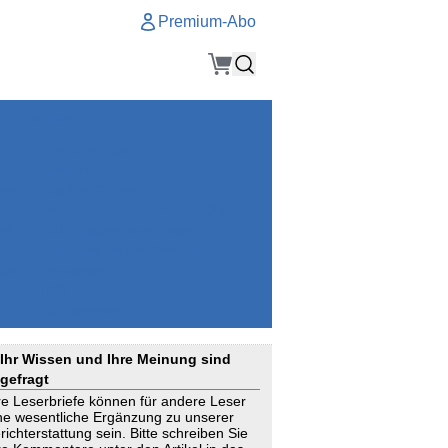
Premium-Abo
Service
Premium-Abo
Kontakt
gen
Häufige Fragen
e
VersicherungsJournal als Startseite
el
Nutzungsrechte erhalten
Mitteilung an die Redaktion
ial
Newsletter
RSS
Suchagenten
Ihr Wissen und Ihre Meinung sind
gefragt
re Leserbriefe können für andere Leser
ne wesentliche Ergänzung zu unserer
richterstattung sein. Bitte schreiben Sie