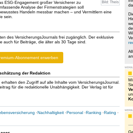
Ih
as ESG-Engagement großer Versicherer zu
Bild: Theis
da
mfassende Analyse der Firmenstrategien soll
bewusstes Handeln messbar machen – und Vermittlern eine
Di
fe sein.
Hi
we
de
Wi
ten des VersicherungsJournals frei zugänglich. Der exklusive
Ve
e auch für Beiträge, die älter als 30 Tage sind.
re
Al
a
remium-Abonnement erwerben
WERB
schätzung der Redaktion
Mi
halten den Zugriff auf alle Inhalte vom VersicherungsJournal.
Si
trag für die redaktionelle Unabhängigkeit. Der Verlag ist für
Ve
un
Ko
WERB
ebensversicherung
·
Nachhaltigkeit
·
Personal
·
Ranking
·
Rating
·
Ge