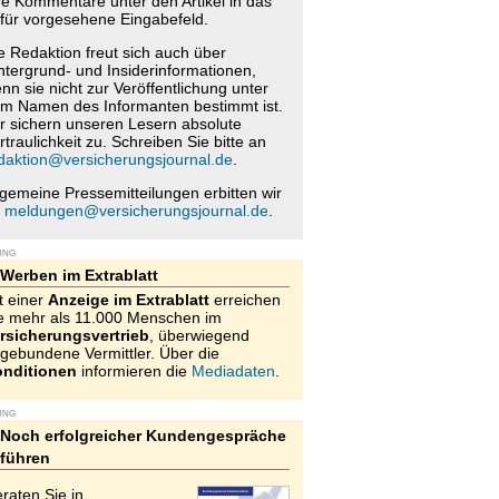
re Kommentare unter den Artikel in das
für vorgesehene Eingabefeld.
e Redaktion freut sich auch über
ntergrund- und Insiderinformationen,
nn sie nicht zur Veröffentlichung unter
m Namen des Informanten bestimmt ist.
r sichern unseren Lesern absolute
rtraulichkeit zu. Schreiben Sie bitte an
daktion@versicherungsjournal.de
.
lgemeine Pressemitteilungen erbitten wir
n
meldungen@versicherungsjournal.de
.
UNG
Werben im Extrablatt
t einer
Anzeige im Extrablatt
erreichen
e mehr als 11.000 Menschen im
rsicherungsvertrieb
, überwiegend
gebundene Vermittler. Über die
nditionen
informieren die
Mediadaten
.
UNG
Noch erfolgreicher Kundengespräche
führen
raten Sie in