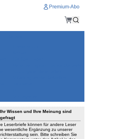
Premium-Abo
Service
Premium-Abo
Kontakt
gen
Häufige Fragen
e
VersicherungsJournal als Startseite
el
Nutzungsrechte erhalten
Mitteilung an die Redaktion
ial
Newsletter
RSS
Suchagenten
Ihr Wissen und Ihre Meinung sind
gefragt
re Leserbriefe können für andere Leser
ne wesentliche Ergänzung zu unserer
richterstattung sein. Bitte schreiben Sie