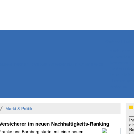
Weitere Inhalte
Nachrichten
Kurzmeldun
Kommentar
ssiers
Bücher
Extrablatt
Anzeigenmarkt
Originaltexte
Medienspieg
Leserbriefe
Themenspez
Podcasts
Markt & Politik
Ih
 Versicherer im neuen Nachhaltigkeits-Ranking
ei
Be
 Franke und Bornberg startet mit einer neuen