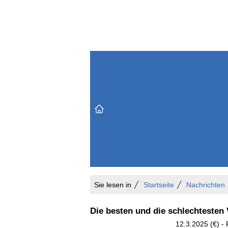
Themenbereiche
Versicherungen & Finanzen
Markt & Politik
Do
Vertrieb & Marketing
Unternehmen & Personen
Karriere & Mitarbeiter
Büro & Organisation
Sie lesen in
Startseite
Nachrichten
Die besten und die schlechtesten
12.3.2025 (€) -