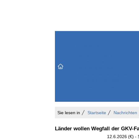
Themenbereiche
Versicherungen & Finanzen
Markt & Politik
Do
Vertrieb & Marketing
Unternehmen & Personen
Karriere & Mitarbeiter
Büro & Organisation
Sie lesen in
Startseite
Nachrichten
Länder wollen Wegfall der GKV-F
12.6.2026 (€) -