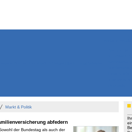
Weitere Inhalte
Nachrichten
Kurzmeldun
Kommentar
ssiers
Bücher
Extrablatt
Anzeigenmarkt
Originaltexte
Medienspieg
Leserbriefe
Themenspez
Podcasts
Markt & Politik
Ih
amilienversicherung abfedern
ei
Be
 Sowohl der Bundestag als auch der