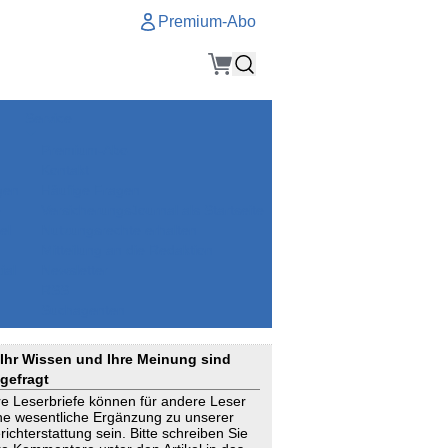
Premium-Abo
Service
Premium-Abo
Kontakt
gen
Häufige Fragen
e
VersicherungsJournal als Startseite
el
Nutzungsrechte erhalten
Mitteilung an die Redaktion
ial
Newsletter
RSS
Suchagenten
Ihr Wissen und Ihre Meinung sind
gefragt
re Leserbriefe können für andere Leser
ne wesentliche Ergänzung zu unserer
richterstattung sein. Bitte schreiben Sie