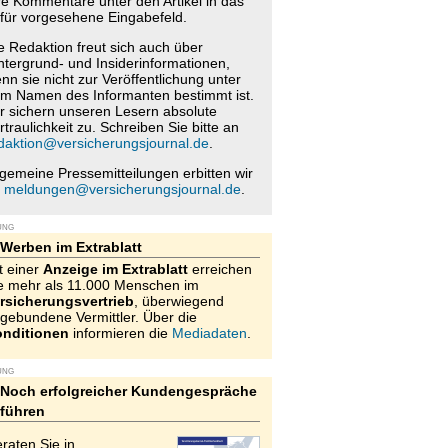
re Kommentare unter den Artikel in das
für vorgesehene Eingabefeld.
e Redaktion freut sich auch über
ntergrund- und Insiderinformationen,
nn sie nicht zur Veröffentlichung unter
m Namen des Informanten bestimmt ist.
r sichern unseren Lesern absolute
rtraulichkeit zu. Schreiben Sie bitte an
daktion@versicherungsjournal.de
.
lgemeine Pressemitteilungen erbitten wir
n
meldungen@versicherungsjournal.de
.
UNG
Werben im Extrablatt
t einer
Anzeige im Extrablatt
erreichen
e mehr als 11.000 Menschen im
rsicherungsvertrieb
, überwiegend
gebundene Vermittler. Über die
nditionen
informieren die
Mediadaten
.
UNG
Noch erfolgreicher Kundengespräche
führen
raten Sie in