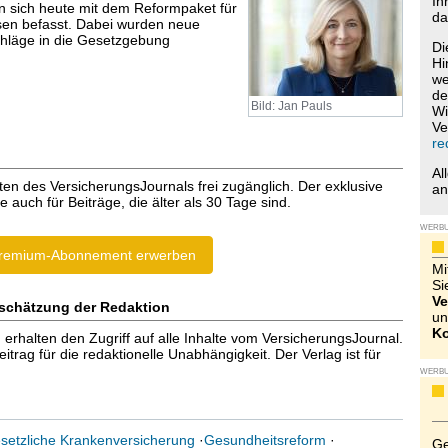
Ih
 sich heute mit dem Reformpaket für
da
sen befasst. Dabei wurden neue
hläge in die Gesetzgebung
Di
Hi
we
de
Bild: Jan Pauls
Wi
Ve
re
Al
ten des VersicherungsJournals frei zugänglich. Der exklusive
a
e auch für Beiträge, die älter als 30 Tage sind.
WERB
remium-Abonnement erwerben
Mi
Si
Ve
schätzung der Redaktion
un
Ko
halten den Zugriff auf alle Inhalte vom VersicherungsJournal.
trag für die redaktionelle Unabhängigkeit. Der Verlag ist für
WERB
setzliche Krankenversicherung
·
Gesundheitsreform
·
Ge