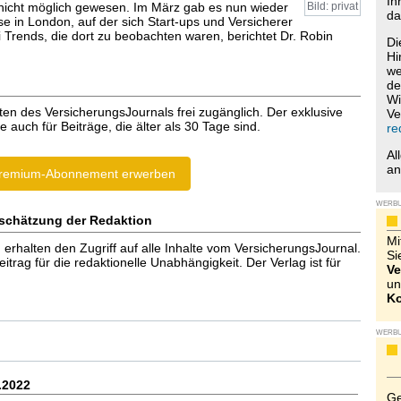
Ih
nicht möglich gewesen. Im März gab es nun wieder
Bild: privat
da
e in London, auf der sich Start-ups und Versicherer
i Trends, die dort zu beobachten waren, berichtet Dr. Robin
Di
Hi
we
de
Wi
ten des VersicherungsJournals frei zugänglich. Der exklusive
Ve
e auch für Beiträge, die älter als 30 Tage sind.
re
Al
a
remium-Abonnement erwerben
WERB
schätzung der Redaktion
Mi
halten den Zugriff auf alle Inhalte vom VersicherungsJournal.
Si
trag für die redaktionelle Unabhängigkeit. Der Verlag ist für
Ve
un
Ko
WERB
.2022
Ge