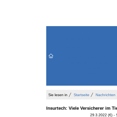
Themenbereiche
Versicherungen & Finanzen
Markt & Politik
Do
Vertrieb & Marketing
Unternehmen & Personen
Karriere & Mitarbeiter
Büro & Organisation
Sie lesen in
Startseite
Nachrichten
Insurtech: Viele Versicherer im Tie
29.3.2022 (€) - 