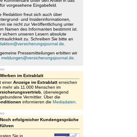
re Kommentare unter den Artikel in das
für vorgesehene Eingabefeld.
e Redaktion freut sich auch über
ntergrund- und Insiderinformationen,
nn sie nicht zur Veröffentlichung unter
m Namen des Informanten bestimmt ist.
r sichern unseren Lesern absolute
rtraulichkeit zu. Schreiben Sie bitte an
daktion@versicherungsjournal.de
.
lgemeine Pressemitteilungen erbitten wir
n
meldungen@versicherungsjournal.de
.
UNG
Werben im Extrablatt
t einer
Anzeige im Extrablatt
erreichen
e mehr als 11.000 Menschen im
rsicherungsvertrieb
, überwiegend
gebundene Vermittler. Über die
nditionen
informieren die
Mediadaten
.
UNG
Noch erfolgreicher Kundengespräche
führen
raten Sie in