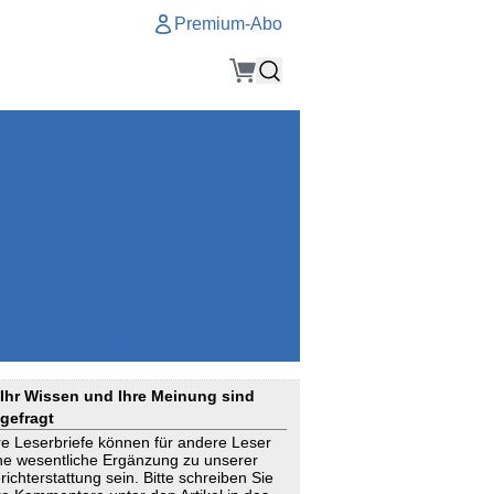
Premium-Abo
Service
Premium-Abo
Kontakt
gen
Häufige Fragen
e
VersicherungsJournal als Startseite
el
Nutzungsrechte erhalten
Mitteilung an die Redaktion
ial
Newsletter
RSS
Suchagenten
Ihr Wissen und Ihre Meinung sind
gefragt
re Leserbriefe können für andere Leser
ne wesentliche Ergänzung zu unserer
richterstattung sein. Bitte schreiben Sie