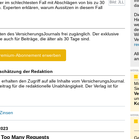
Ih
r im schlechtesten Fall mit Abschlägen von bis zu 30
Bild: JLL
da
. Experten erklären, warum Aussitzen in diesem Fall
Di
Hi
we
de
ten des VersicherungsJournals frei zugänglich. Der exklusive
Wi
e auch für Beiträge, die älter als 30 Tage sind.
Ve
re
Al
remium-Abonnement erwerben
a
schätzung der Redaktion
WERB
halten den Zugriff auf alle Inhalte vom VersicherungsJournal.
Mi
trag für die redaktionelle Unabhängigkeit. Der Verlag ist für
Si
Ve
un
Ko
Zinsen
WERB
2023
 Too Many Requests
Ge