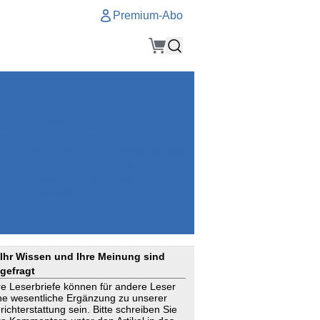
Premium-Abo
Service
Premium-Abo
Kontakt
gen
Häufige Fragen
e
VersicherungsJournal als Startseite
el
Nutzungsrechte erhalten
Mitteilung an die Redaktion
ial
Newsletter
RSS
Suchagenten
Ihr Wissen und Ihre Meinung sind
gefragt
re Leserbriefe können für andere Leser
ne wesentliche Ergänzung zu unserer
richterstattung sein. Bitte schreiben Sie