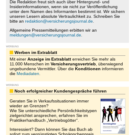
Die Redaktion freut sich auch über Hintergrund- und
Insiderinformationen, wenn sie nicht zur Veröffentlichung
unter dem Namen des Informanten bestimmt ist. Wir sichern
unseren Lesern absolute Vertraulichkeit zu. Schreiben Sie
bitte an
redaktion@versicherungsjournal.de
.
Allgemeine Pressemitteilungen erbitten wir an
meldungen@versicherungsjournal.de
.
WERBUNG
Werben im Extrablatt
Mit einer
Anzeige im Extrablatt
erreichen Sie mehr als
11.000 Menschen im
Versicherungsvertrieb
, überwiegend
ungebundene Vermittler. Über die
Konditionen
informieren
die
Mediadaten
.
WERBUNG
Noch erfolgreicher Kundengespräche führen
Geraten Sie in Verkaufssituationen immer
wieder an Grenzen?
Wie Sie unterschiedliche Persönlichkeitstypen
zielgerichtet ansprechen, erfahren Sie im
Praktikerhandbuch „Vertriebsgötter“.
Interessiert? Dann können Sie das Buch ab
sofort zum vergünstigten Schnäppchenpreis