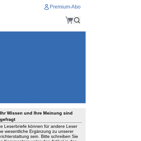
Premium-Abo
Service
Premium-Abo
Kontakt
gen
Häufige Fragen
e
VersicherungsJournal als Startseite
el
Nutzungsrechte erhalten
Mitteilung an die Redaktion
ial
Newsletter
RSS
Suchagenten
Ihr Wissen und Ihre Meinung sind
gefragt
re Leserbriefe können für andere Leser
ne wesentliche Ergänzung zu unserer
richterstattung sein. Bitte schreiben Sie