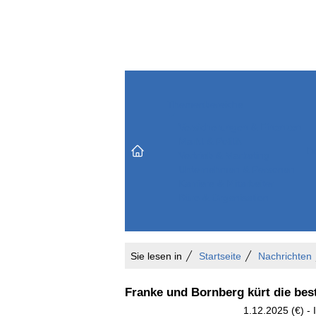
Themenbereiche
Versicherungen & Finanzen
Markt & Politik
Do
Vertrieb & Marketing
Unternehmen & Personen
Karriere & Mitarbeiter
Büro & Organisation
Sie lesen in
Startseite
Nachrichten
Franke und Bornberg kürt die be
1.12.2025 (€) - 