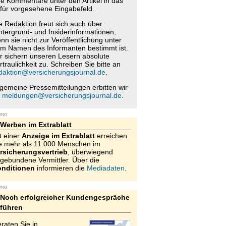
re Kommentare unter den Artikel in das
für vorgesehene Eingabefeld.
e Redaktion freut sich auch über
ntergrund- und Insiderinformationen,
nn sie nicht zur Veröffentlichung unter
m Namen des Informanten bestimmt ist.
r sichern unseren Lesern absolute
rtraulichkeit zu. Schreiben Sie bitte an
daktion@versicherungsjournal.de
.
lgemeine Pressemitteilungen erbitten wir
n
meldungen@versicherungsjournal.de
.
UNG
Werben im Extrablatt
t einer
Anzeige im Extrablatt
erreichen
e mehr als 11.000 Menschen im
rsicherungsvertrieb
, überwiegend
gebundene Vermittler. Über die
nditionen
informieren die
Mediadaten
.
UNG
Noch erfolgreicher Kundengespräche
führen
raten Sie in