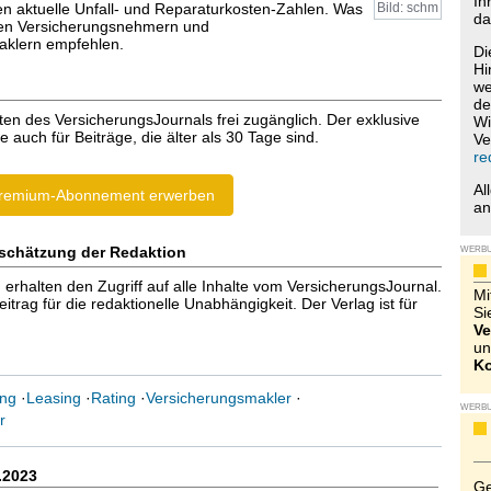
Ih
en aktuelle Unfall- und Reparaturkosten-Zahlen. Was
Bild: schm
da
den Versicherungsnehmern und
aklern empfehlen.
Di
Hi
we
de
ten des VersicherungsJournals frei zugänglich. Der exklusive
Wi
e auch für Beiträge, die älter als 30 Tage sind.
Ve
re
Al
remium-Abonnement erwerben
a
schätzung der Redaktion
WERB
halten den Zugriff auf alle Inhalte vom VersicherungsJournal.
Mi
trag für die redaktionelle Unabhängigkeit. Der Verlag ist für
Si
Ve
un
Ko
ung
·
Leasing
·
Rating
·
Versicherungsmakler
·
WERB
r
.2023
Ge