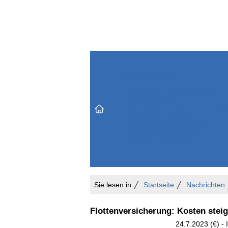
Themenbereiche
Versicherungen & Finanzen
Markt & Politik
Do
Vertrieb & Marketing
Unternehmen & Personen
Karriere & Mitarbeiter
Büro & Organisation
Sie lesen in
Startseite
Nachrichten
Flottenversicherung: Kosten steig
24.7.2023 (€) - 