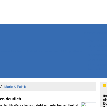
Weitere Inhalte
Nachrichten
Kurzmeldun
Kommentar
ssiers
Bücher
Extrablatt
Anzeigenmarkt
Originaltexte
Medienspieg
Leserbriefe
Themenspez
Podcasts
Markt & Politik
Ih
en deutlich
ei
Be
In der Kfz-Versicherung steht ein sehr heißer Herbst