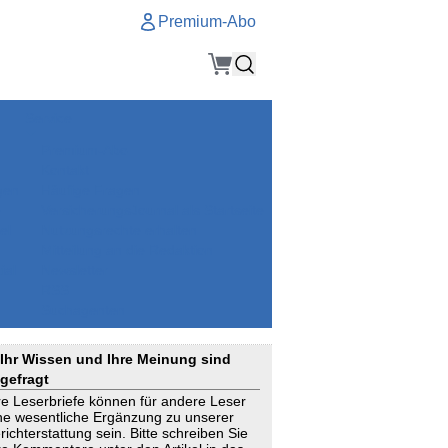
Premium-Abo
Service
Premium-Abo
Kontakt
gen
Häufige Fragen
e
VersicherungsJournal als Startseite
el
Nutzungsrechte erhalten
Mitteilung an die Redaktion
ial
Newsletter
RSS
Suchagenten
Ihr Wissen und Ihre Meinung sind
gefragt
re Leserbriefe können für andere Leser
ne wesentliche Ergänzung zu unserer
richterstattung sein. Bitte schreiben Sie