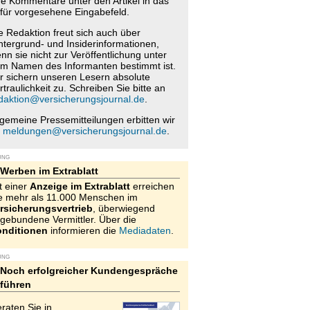
re Kommentare unter den Artikel in das
für vorgesehene Eingabefeld.
e Redaktion freut sich auch über
ntergrund- und Insiderinformationen,
nn sie nicht zur Veröffentlichung unter
m Namen des Informanten bestimmt ist.
r sichern unseren Lesern absolute
rtraulichkeit zu. Schreiben Sie bitte an
daktion@versicherungsjournal.de
.
lgemeine Pressemitteilungen erbitten wir
n
meldungen@versicherungsjournal.de
.
UNG
Werben im Extrablatt
t einer
Anzeige im Extrablatt
erreichen
e mehr als 11.000 Menschen im
rsicherungsvertrieb
, überwiegend
gebundene Vermittler. Über die
nditionen
informieren die
Mediadaten
.
UNG
Noch erfolgreicher Kundengespräche
führen
raten Sie in