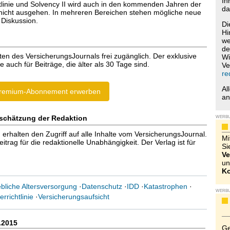
Ih
htlinie und Solvency II wird auch in den kommenden Jahren der
da
nicht ausgehen. In mehreren Bereichen stehen mögliche neue
Diskussion.
Di
Hi
we
de
ten des VersicherungsJournals frei zugänglich. Der exklusive
Wi
e auch für Beiträge, die älter als 30 Tage sind.
Ve
re
Al
remium-Abonnement erwerben
a
schätzung der Redaktion
WERB
halten den Zugriff auf alle Inhalte vom VersicherungsJournal.
Mi
trag für die redaktionelle Unabhängigkeit. Der Verlag ist für
Si
Ve
un
Ko
ebliche Altersversorgung
·
Datenschutz
·
IDD
·
Katastrophen
·
WERB
errichtlinie
·
Versicherungsaufsicht
.2015
Ge