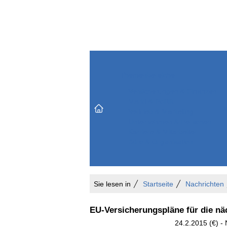
Themenbereiche
Versicherungen & Finanzen
Markt & Politik
Do
Vertrieb & Marketing
Unternehmen & Personen
Karriere & Mitarbeiter
Büro & Organisation
Sie lesen in
Startseite
Nachrichten
EU-Versicherungspläne für die nä
24.2.2015 (€) -