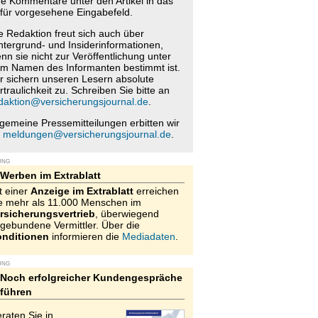
re Kommentare unter den Artikel in das
für vorgesehene Eingabefeld.
e Redaktion freut sich auch über
ntergrund- und Insiderinformationen,
nn sie nicht zur Veröffentlichung unter
m Namen des Informanten bestimmt ist.
r sichern unseren Lesern absolute
rtraulichkeit zu. Schreiben Sie bitte an
daktion@versicherungsjournal.de
.
lgemeine Pressemitteilungen erbitten wir
n
meldungen@versicherungsjournal.de
.
UNG
Werben im Extrablatt
t einer
Anzeige im Extrablatt
erreichen
e mehr als 11.000 Menschen im
rsicherungsvertrieb
, überwiegend
gebundene Vermittler. Über die
nditionen
informieren die
Mediadaten
.
UNG
Noch erfolgreicher Kundengespräche
führen
raten Sie in