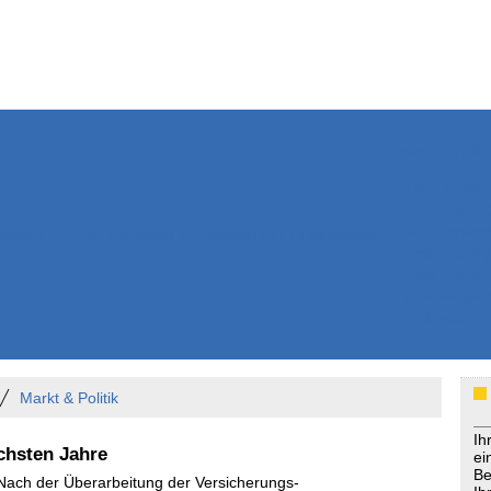
Weitere Inhalte
Nachrichten
Kurzmeldun
Kommentar
ssiers
Bücher
Extrablatt
Anzeigenmarkt
Originaltexte
Medienspieg
Leserbriefe
Themenspez
Podcasts
Markt & Politik
Ih
chsten Jahre
ei
Be
 Nach der Überarbeitung der Versicherungs-