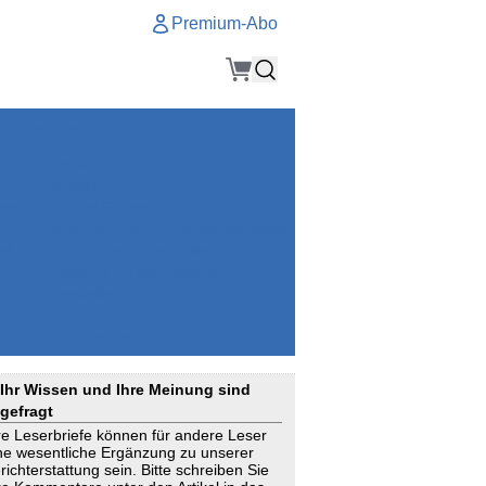
Premium-Abo
Service
Premium-Abo
Kontakt
gen
Häufige Fragen
e
VersicherungsJournal als Startseite
el
Nutzungsrechte erhalten
Mitteilung an die Redaktion
ial
Newsletter
RSS
Suchagenten
Ihr Wissen und Ihre Meinung sind
gefragt
re Leserbriefe können für andere Leser
ne wesentliche Ergänzung zu unserer
richterstattung sein. Bitte schreiben Sie