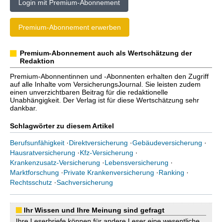
Login mit Premium-Abonnement
Premium-Abonnement erwerben
Premium-Abonnement auch als Wertschätzung der
Redaktion
Premium-Abonnentinnen und -Abonnenten erhalten den Zugriff
auf alle Inhalte vom VersicherungsJournal. Sie leisten zudem
einen unverzichtbaren Beitrag für die redaktionelle
Unabhängigkeit. Der Verlag ist für diese Wertschätzung sehr
dankbar.
Schlagwörter zu diesem Artikel
Berufsunfähigkeit
·
Direktversicherung
·
Gebäudeversicherung
·
Hausratversicherung
·
Kfz-Versicherung
·
Krankenzusatz-Versicherung
·
Lebensversicherung
·
Marktforschung
·
Private Krankenversicherung
·
Ranking
·
Rechtsschutz
·
Sachversicherung
Ihr Wissen und Ihre Meinung sind gefragt
Ihre Leserbriefe können für andere Leser eine wesentliche