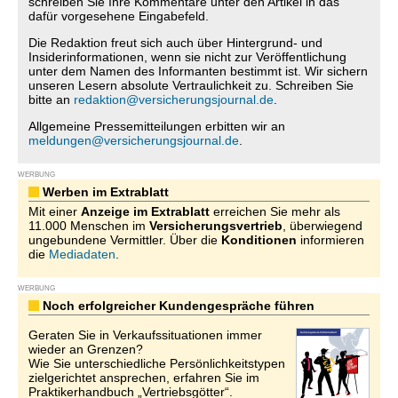
schreiben Sie Ihre Kommentare unter den Artikel in das
dafür vorgesehene Eingabefeld.
Die Redaktion freut sich auch über Hintergrund- und
Insiderinformationen, wenn sie nicht zur Veröffentlichung
unter dem Namen des Informanten bestimmt ist. Wir sichern
unseren Lesern absolute Vertraulichkeit zu. Schreiben Sie
bitte an
redaktion@versicherungsjournal.de
.
Allgemeine Pressemitteilungen erbitten wir an
meldungen@versicherungsjournal.de
.
WERBUNG
Werben im Extrablatt
Mit einer
Anzeige im Extrablatt
erreichen Sie mehr als
11.000 Menschen im
Versicherungsvertrieb
, überwiegend
ungebundene Vermittler. Über die
Konditionen
informieren
die
Mediadaten
.
WERBUNG
Noch erfolgreicher Kundengespräche führen
Geraten Sie in Verkaufssituationen immer
wieder an Grenzen?
Wie Sie unterschiedliche Persönlichkeitstypen
zielgerichtet ansprechen, erfahren Sie im
Praktikerhandbuch „Vertriebsgötter“.