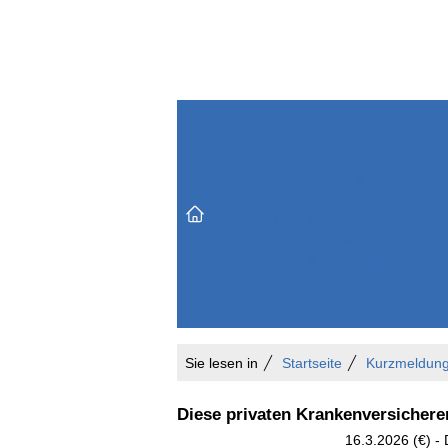
Themenbereiche
Versicherungen & Finanzen
Markt & Politik
Do
Vertrieb & Marketing
Unternehmen & Personen
Karriere & Mitarbeiter
Büro & Organisation
Sie lesen in
Startseite
Kurzmeldun
Diese privaten Krankenversichere
16.3.2026 (€) -