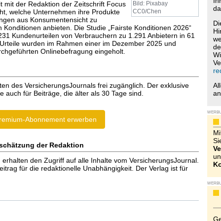
Ih
mit der Redaktion der Zeitschrift Focus
Bild: Pixabay
da
ht, welche Unternehmen ihre Produkte
CC0/Chen
ungen aus Konsumentensicht zu
Di
n Konditionen anbieten. Die Studie „Fairste Konditionen 2026“
Hi
.231 Kundenurteilen von Verbrauchern zu 1.291 Anbietern in 61
we
 Urteile wurden im Rahmen einer im Dezember 2025 und
de
chgeführten Onlinebefragung eingeholt.
Wi
Ve
re
ten des VersicherungsJournals frei zugänglich. Der exklusive
Al
e auch für Beiträge, die älter als 30 Tage sind.
a
WERB
remium-Abonnement erwerben
Mi
Si
schätzung der Redaktion
Ve
un
halten den Zugriff auf alle Inhalte vom VersicherungsJournal.
Ko
trag für die redaktionelle Unabhängigkeit. Der Verlag ist für
WERB
Ge