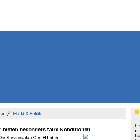
Weitere Inhalte
Nachrichten
Kurzmeldun
Kommentar
ssiers
Bücher
Extrablatt
Anzeigenmarkt
Originaltexte
Medienspieg
Leserbriefe
Themenspez
Podcasts
gen
Markt & Politik
Ih
r bieten besonders faire Konditionen
ei
Be
 Die Servicevalue GmbH hat in