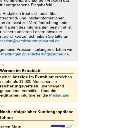
re Kommentare unter den Artikel in das
für vorgesehene Eingabefeld.
e Redaktion freut sich auch über
ntergrund- und Insiderinformationen,
nn sie nicht zur Veröffentlichung unter
m Namen des Informanten bestimmt ist.
r sichern unseren Lesern absolute
rtraulichkeit zu. Schreiben Sie bitte an
daktion@versicherungsjournal.de
.
lgemeine Pressemitteilungen erbitten wir
n
meldungen@versicherungsjournal.de
.
UNG
Werben im Extrablatt
t einer
Anzeige im Extrablatt
erreichen
e mehr als 11.000 Menschen im
rsicherungsvertrieb
, überwiegend
gebundene Vermittler. Über die
nditionen
informieren die
Mediadaten
.
UNG
Noch erfolgreicher Kundengespräche
führen
raten Sie in