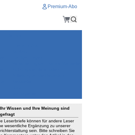
Premium-Abo
Service
Premium-Abo
Kontakt
gen
Häufige Fragen
e
VersicherungsJournal als Startseite
el
Nutzungsrechte erhalten
Mitteilung an die Redaktion
ial
Newsletter
RSS
Suchagenten
Ihr Wissen und Ihre Meinung sind
gefragt
re Leserbriefe können für andere Leser
ne wesentliche Ergänzung zu unserer
richterstattung sein. Bitte schreiben Sie