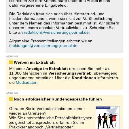
schreiben Sie Ihre Kommentare unter den Artikel in das
dafür vorgesehene Eingabefeld.
Die Redaktion freut sich auch über Hintergrund- und
Insiderinformationen, wenn sie nicht zur Veröffentlichung
unter dem Namen des Informanten bestimmt ist. Wir sichern
unseren Lesern absolute Vertraulichkeit zu. Schreiben Sie
bitte an
redaktion@versicherungsjournal.de
.
Allgemeine Pressemitteilungen erbitten wir an
meldungen@versicherungsjournal.de
.
WERBUNG
Werben im Extrablatt
Mit einer
Anzeige im Extrablatt
erreichen Sie mehr als
11.000 Menschen im
Versicherungsvertrieb
, überwiegend
ungebundene Vermittler. Über die
Konditionen
informieren
die
Mediadaten
.
WERBUNG
Noch erfolgreicher Kundengespräche führen
Geraten Sie in Verkaufssituationen immer
wieder an Grenzen?
Wie Sie unterschiedliche Persönlichkeitstypen
zielgerichtet ansprechen, erfahren Sie im
Praktikerhandbuch „Vertriebsgötter“.