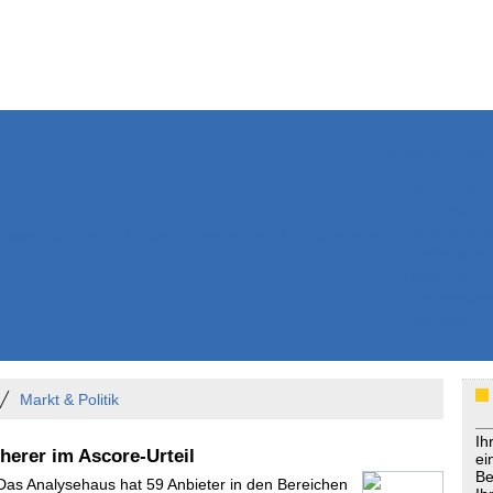
Weitere Inhalte
Nachrichten
Kurzmeldun
Kommentar
ssiers
Bücher
Extrablatt
Anzeigenmarkt
Originaltexte
Medienspieg
Leserbriefe
Themenspez
Podcasts
Markt & Politik
Ih
herer im Ascore-Urteil
ei
Be
 Das Analysehaus hat 59 Anbieter in den Bereichen