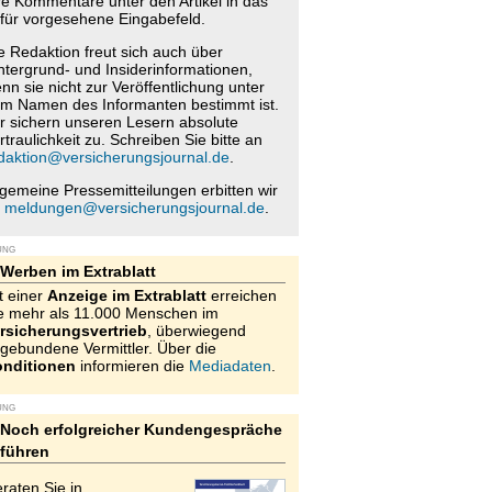
re Kommentare unter den Artikel in das
für vorgesehene Eingabefeld.
e Redaktion freut sich auch über
ntergrund- und Insiderinformationen,
nn sie nicht zur Veröffentlichung unter
m Namen des Informanten bestimmt ist.
r sichern unseren Lesern absolute
rtraulichkeit zu. Schreiben Sie bitte an
daktion@versicherungsjournal.de
.
lgemeine Pressemitteilungen erbitten wir
n
meldungen@versicherungsjournal.de
.
UNG
Werben im Extrablatt
t einer
Anzeige im Extrablatt
erreichen
e mehr als 11.000 Menschen im
rsicherungsvertrieb
, überwiegend
gebundene Vermittler. Über die
nditionen
informieren die
Mediadaten
.
UNG
Noch erfolgreicher Kundengespräche
führen
raten Sie in