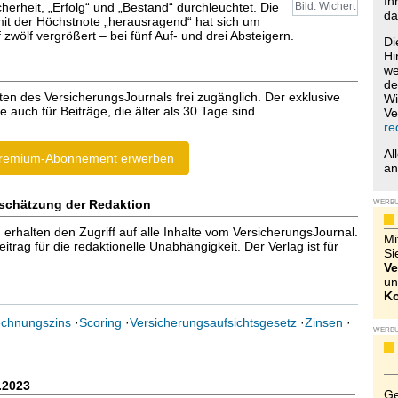
Ih
cherheit, „Erfolg“ und „Bestand“ durchleuchtet. Die
Bild: Wichert
da
it der Höchstnote „herausragend“ hat sich um
 zwölf vergrößert – bei fünf Auf- und drei Absteigern.
Di
Hi
we
de
ten des VersicherungsJournals frei zugänglich. Der exklusive
Wi
e auch für Beiträge, die älter als 30 Tage sind.
Ve
re
Al
remium-Abonnement erwerben
a
schätzung der Redaktion
WERB
halten den Zugriff auf alle Inhalte vom VersicherungsJournal.
Mi
trag für die redaktionelle Unabhängigkeit. Der Verlag ist für
Si
Ve
un
Ko
chnungszins
·
Scoring
·
Versicherungsaufsichtsgesetz
·
Zinsen
·
WERB
.2023
Ge