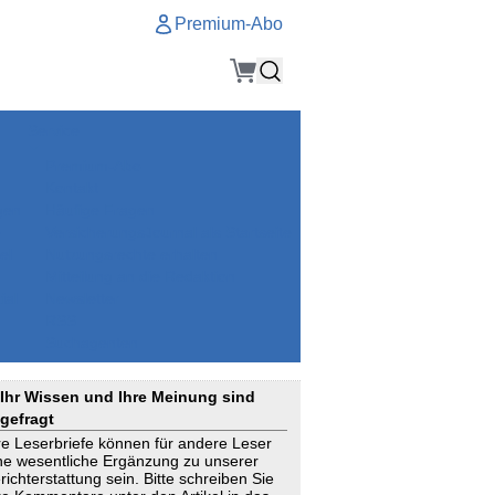
Premium-Abo
Service
Premium-Abo
Kontakt
gen
Häufige Fragen
e
VersicherungsJournal als Startseite
el
Nutzungsrechte erhalten
Mitteilung an die Redaktion
ial
Newsletter
RSS
Suchagenten
Ihr Wissen und Ihre Meinung sind
gefragt
re Leserbriefe können für andere Leser
ne wesentliche Ergänzung zu unserer
richterstattung sein. Bitte schreiben Sie