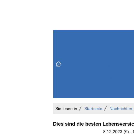
Themenbereiche
Versicherungen & Finanzen
Markt & Politik
Do
Vertrieb & Marketing
Unternehmen & Personen
Karriere & Mitarbeiter
Büro & Organisation
Sie lesen in
Startseite
Nachrichten
Dies sind die besten Lebensversic
8.12.2023 (€) -