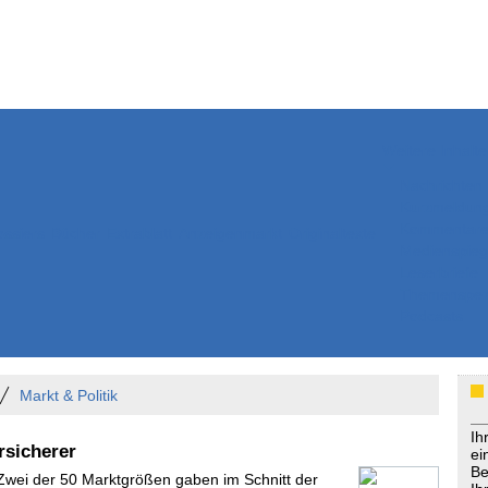
Weitere Inhalte
Nachrichten
Kurzmeldun
Kommentar
ssiers
Bücher
Extrablatt
Anzeigenmarkt
Originaltexte
Medienspieg
Leserbriefe
Themenspez
Podcasts
Markt & Politik
Ih
rsicherer
ei
Be
 Zwei der 50 Marktgrößen gaben im Schnitt der