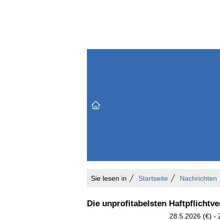
Themenbereiche
Versicherungen & Finanzen
Markt & Politik
Do
Vertrieb & Marketing
Unternehmen & Personen
Karriere & Mitarbeiter
Büro & Organisation
Sie lesen in
Startseite
Nachrichten
Die unprofitabelsten Haftpflichtve
28.5.2026 (€) -