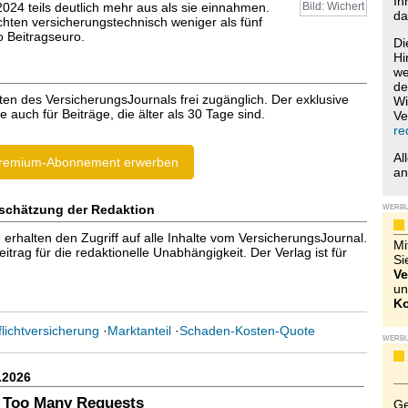
Ih
024 teils deutlich mehr aus als sie einnahmen.
Bild: Wichert
da
chten versicherungstechnisch weniger als fünf
 Beitragseuro.
Di
Hi
we
de
ten des VersicherungsJournals frei zugänglich. Der exklusive
Wi
e auch für Beiträge, die älter als 30 Tage sind.
Ve
re
Al
remium-Abonnement erwerben
a
schätzung der Redaktion
WERB
halten den Zugriff auf alle Inhalte vom VersicherungsJournal.
Mi
trag für die redaktionelle Unabhängigkeit. Der Verlag ist für
Si
Ve
un
Ko
flichtversicherung
·
Marktanteil
·
Schaden-Kosten-Quote
WERB
.2026
 Too Many Requests
Ge