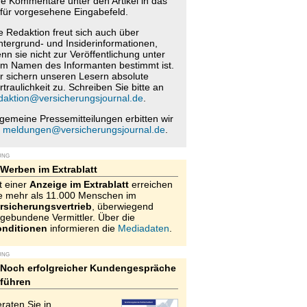
re Kommentare unter den Artikel in das
für vorgesehene Eingabefeld.
e Redaktion freut sich auch über
ntergrund- und Insiderinformationen,
nn sie nicht zur Veröffentlichung unter
m Namen des Informanten bestimmt ist.
r sichern unseren Lesern absolute
rtraulichkeit zu. Schreiben Sie bitte an
daktion@versicherungsjournal.de
.
lgemeine Pressemitteilungen erbitten wir
n
meldungen@versicherungsjournal.de
.
UNG
Werben im Extrablatt
t einer
Anzeige im Extrablatt
erreichen
e mehr als 11.000 Menschen im
rsicherungsvertrieb
, überwiegend
gebundene Vermittler. Über die
nditionen
informieren die
Mediadaten
.
UNG
Noch erfolgreicher Kundengespräche
führen
raten Sie in