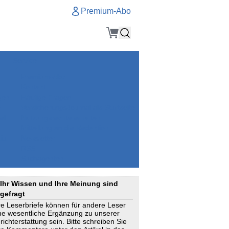
Premium-Abo
Service
Premium-Abo
Kontakt
gen
Häufige Fragen
e
VersicherungsJournal als Startseite
el
Nutzungsrechte erhalten
Mitteilung an die Redaktion
ial
Newsletter
RSS
Suchagenten
Ihr Wissen und Ihre Meinung sind
gefragt
re Leserbriefe können für andere Leser
ne wesentliche Ergänzung zu unserer
richterstattung sein. Bitte schreiben Sie