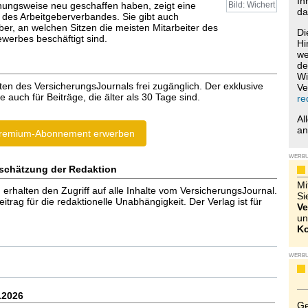
Ih
ungsweise neu geschaffen haben, zeigt eine
Bild: Wichert
da
ik des Arbeitgeberverbandes. Sie gibt auch
ber, an welchen Sitzen die meisten Mitarbeiter des
Di
werbes beschäftigt sind.
Hi
we
de
Wi
ten des VersicherungsJournals frei zugänglich. Der exklusive
Ve
e auch für Beiträge, die älter als 30 Tage sind.
re
Al
a
remium-Abonnement erwerben
WERB
schätzung der Redaktion
Mi
halten den Zugriff auf alle Inhalte vom VersicherungsJournal.
Si
trag für die redaktionelle Unabhängigkeit. Der Verlag ist für
Ve
un
Ko
WERB
.2026
Ge