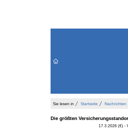
Themenbereiche
Versicherungen & Finanzen
Markt & Politik
Do
Vertrieb & Marketing
Unternehmen & Personen
Karriere & Mitarbeiter
Büro & Organisation
Sie lesen in
Startseite
Nachrichten
Die größten Versicherungsstandor
17.3.2026 (€) -