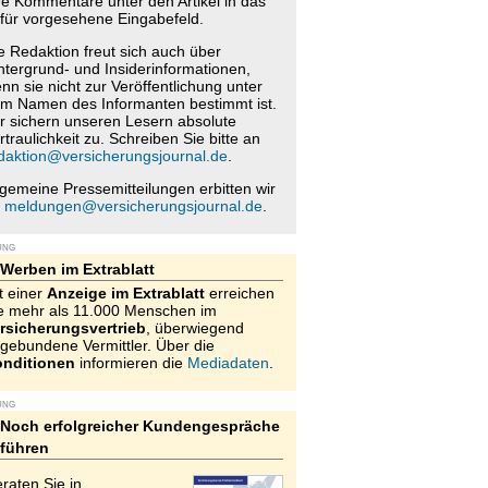
re Kommentare unter den Artikel in das
für vorgesehene Eingabefeld.
e Redaktion freut sich auch über
ntergrund- und Insiderinformationen,
nn sie nicht zur Veröffentlichung unter
m Namen des Informanten bestimmt ist.
r sichern unseren Lesern absolute
rtraulichkeit zu. Schreiben Sie bitte an
daktion@versicherungsjournal.de
.
lgemeine Pressemitteilungen erbitten wir
n
meldungen@versicherungsjournal.de
.
UNG
Werben im Extrablatt
t einer
Anzeige im Extrablatt
erreichen
e mehr als 11.000 Menschen im
rsicherungsvertrieb
, überwiegend
gebundene Vermittler. Über die
nditionen
informieren die
Mediadaten
.
UNG
Noch erfolgreicher Kundengespräche
führen
raten Sie in