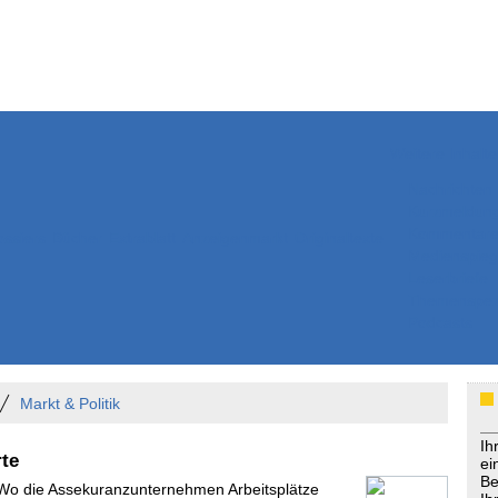
Weitere Inhalte
Nachrichten
Kurzmeldun
Kommentar
ssiers
Bücher
Extrablatt
Anzeigenmarkt
Originaltexte
Medienspieg
Leserbriefe
Themenspez
Podcasts
Markt & Politik
Ih
te
ei
Be
 Wo die Assekuranzunternehmen Arbeitsplätze