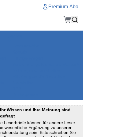
Premium-Abo
Service
Premium-Abo
Kontakt
gen
Häufige Fragen
e
VersicherungsJournal als Startseite
el
Nutzungsrechte erhalten
Mitteilung an die Redaktion
ial
Newsletter
RSS
Suchagenten
Ihr Wissen und Ihre Meinung sind
gefragt
re Leserbriefe können für andere Leser
ne wesentliche Ergänzung zu unserer
richterstattung sein. Bitte schreiben Sie