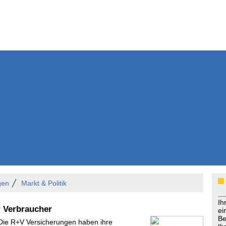
Weitere Inhalte
Nachrichten
Kurzmeldun
Kommentar
ssiers
Bücher
Extrablatt
Anzeigenmarkt
Originaltexte
Medienspieg
Leserbriefe
Themenspez
Podcasts
gen
Markt & Politik
Ih
r Verbraucher
ei
Be
 Die R+V Versicherungen haben ihre