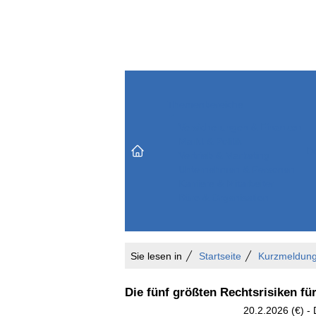
Themenbereiche
Versicherungen & Finanzen
Markt & Politik
Do
Vertrieb & Marketing
Unternehmen & Personen
Karriere & Mitarbeiter
Büro & Organisation
Sie lesen in
Startseite
Kurzmeldun
Die fünf größten Rechtsrisiken fü
20.2.2026 (€) -