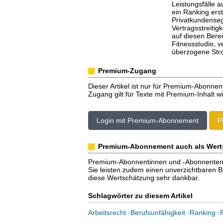
Leistungsfälle 
ein Ranking erst
Privatkundenseg
Vertragsstreitig
auf diesen Bere
Fitnessstudio,
überzogene Str
Premium-Zugang
Dieser Artikel ist nur für Premium-Abonnen
Zugang gilt für Texte mit Premium-Inhalt wi
Login mit Premium-Abonnement
P
Premium-Abonnement auch als Wert
Premium-Abonnentinnen und -Abonnenten er
Sie leisten zudem einen unverzichtbaren Bei
diese Wertschätzung sehr dankbar.
Schlagwörter zu diesem Artikel
Arbeitsrecht
·
Berufsunfähigkeit
·
Ranking
·