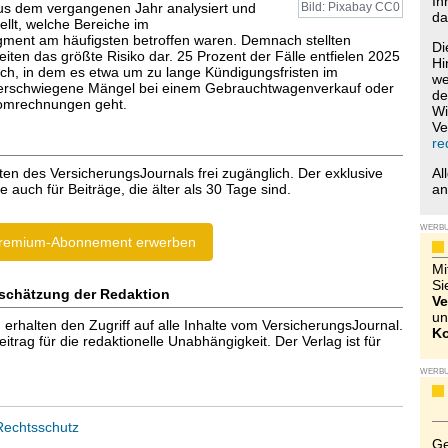
Ih
aus dem vergangenen Jahr analysiert und
Bild: Pixabay CC0
da
ellt, welche Bereiche im
ment am häufigsten betroffen waren. Demnach stellten
Di
keiten das größte Risiko dar. 25 Prozent der Fälle entfielen 2025
Hi
ich, in dem es etwa um zu lange Kündigungsfristen im
we
 verschwiegene Mängel bei einem Gebrauchtwagenverkauf oder
de
omrechnungen geht.
Wi
Ve
re
ten des VersicherungsJournals frei zugänglich. Der exklusive
Al
e auch für Beiträge, die älter als 30 Tage sind.
a
WERB
remium-Abonnement erwerben
Mi
Si
schätzung der Redaktion
Ve
un
halten den Zugriff auf alle Inhalte vom VersicherungsJournal.
Ko
trag für die redaktionelle Unabhängigkeit. Der Verlag ist für
WERB
Rechtsschutz
Ge