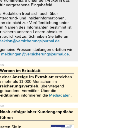
re Kommentare unter den Artikel in das
für vorgesehene Eingabefeld.
e Redaktion freut sich auch über
ntergrund- und Insiderinformationen,
nn sie nicht zur Veröffentlichung unter
m Namen des Informanten bestimmt ist.
r sichern unseren Lesern absolute
rtraulichkeit zu. Schreiben Sie bitte an
daktion@versicherungsjournal.de
.
lgemeine Pressemitteilungen erbitten wir
n
meldungen@versicherungsjournal.de
.
UNG
Werben im Extrablatt
t einer
Anzeige im Extrablatt
erreichen
e mehr als 11.000 Menschen im
rsicherungsvertrieb
, überwiegend
gebundene Vermittler. Über die
nditionen
informieren die
Mediadaten
.
UNG
Noch erfolgreicher Kundengespräche
führen
raten Sie in