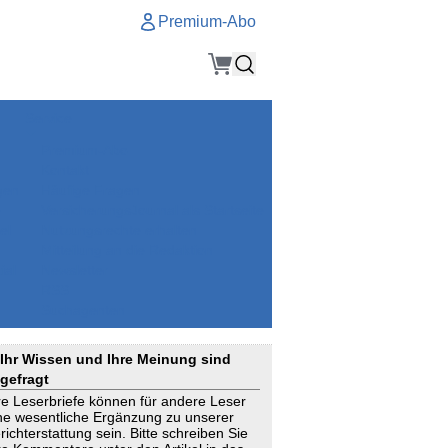
Premium-Abo
Service
Premium-Abo
Kontakt
gen
Häufige Fragen
e
VersicherungsJournal als Startseite
el
Nutzungsrechte erhalten
Mitteilung an die Redaktion
ial
Newsletter
RSS
Suchagenten
Ihr Wissen und Ihre Meinung sind
gefragt
re Leserbriefe können für andere Leser
ne wesentliche Ergänzung zu unserer
richterstattung sein. Bitte schreiben Sie