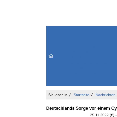
Themenbereiche
Versicherungen & Finanzen
Markt & Politik
Do
Vertrieb & Marketing
Unternehmen & Personen
Karriere & Mitarbeiter
Büro & Organisation
Sie lesen in
Startseite
Nachrichten
Deutschlands Sorge vor einem Cyb
25.11.2022 (€) 