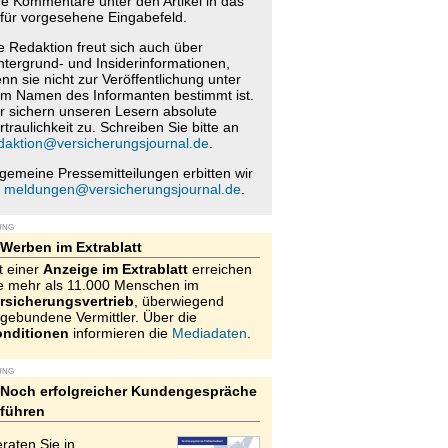
re Kommentare unter den Artikel in das
für vorgesehene Eingabefeld.
e Redaktion freut sich auch über
ntergrund- und Insiderinformationen,
nn sie nicht zur Veröffentlichung unter
m Namen des Informanten bestimmt ist.
r sichern unseren Lesern absolute
rtraulichkeit zu. Schreiben Sie bitte an
daktion@versicherungsjournal.de
.
lgemeine Pressemitteilungen erbitten wir
n
meldungen@versicherungsjournal.de
.
UNG
Werben im Extrablatt
t einer
Anzeige im Extrablatt
erreichen
e mehr als 11.000 Menschen im
rsicherungsvertrieb
, überwiegend
gebundene Vermittler. Über die
nditionen
informieren die
Mediadaten
.
UNG
Noch erfolgreicher Kundengespräche
führen
raten Sie in