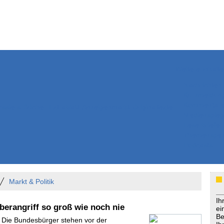
Weitere Inhalte
Nachrichten
Kurzmeldun
Kommentar
ssiers
Bücher
Extrablatt
Anzeigenmarkt
Originaltexte
Medienspieg
Leserbriefe
Themenspez
Podcasts
Markt & Politik
Ih
erangriff so groß wie noch nie
ei
Be
- Die Bundesbürger stehen vor der