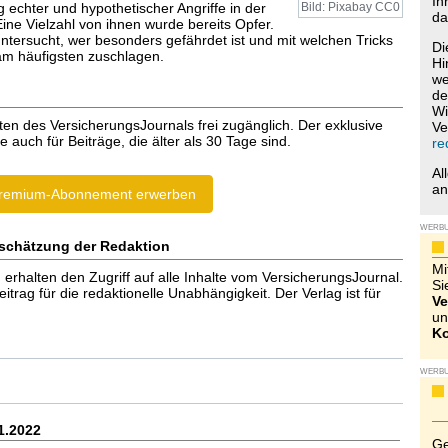
Ih
 echter und hypothetischer Angriffe in der
Bild: Pixabay CC0
da
 Eine Vielzahl von ihnen wurde bereits Opfer.
ntersucht, wer besonders gefährdet ist und mit welchen Tricks
Di
 am häufigsten zuschlagen.
Hi
we
de
Wi
ten des VersicherungsJournals frei zugänglich. Der exklusive
Ve
e auch für Beiträge, die älter als 30 Tage sind.
re
Al
a
remium-Abonnement erwerben
WERB
schätzung der Redaktion
Mi
halten den Zugriff auf alle Inhalte vom VersicherungsJournal.
Si
trag für die redaktionelle Unabhängigkeit. Der Verlag ist für
Ve
un
Ko
WERB
1.2022
Ge