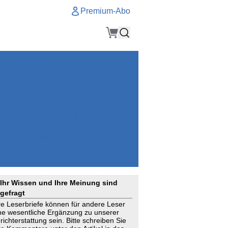
Premium-Abo
Service
Premium-Abo
Kontakt
gen
Häufige Fragen
e
VersicherungsJournal als Startseite
el
Nutzungsrechte erhalten
Mitteilung an die Redaktion
ial
Newsletter
RSS
Suchagenten
Ihr Wissen und Ihre Meinung sind
gefragt
re Leserbriefe können für andere Leser
ne wesentliche Ergänzung zu unserer
richterstattung sein. Bitte schreiben Sie