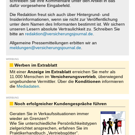
schreiben Sie Ihre Kommentare unter den Artikel in das
dafür vorgesehene Eingabefeld.
Die Redaktion freut sich auch über Hintergrund- und
Insiderinformationen, wenn sie nicht zur Veröffentlichung
unter dem Namen des Informanten bestimmt ist. Wir sichern
unseren Lesern absolute Vertraulichkeit zu. Schreiben Sie
bitte an
redaktion@versicherungsjournal.de
.
Allgemeine Pressemitteilungen erbitten wir an
meldungen@versicherungsjournal.de
.
WERBUNG
Werben im Extrablatt
Mit einer
Anzeige im Extrablatt
erreichen Sie mehr als
11.000 Menschen im
Versicherungsvertrieb
, überwiegend
ungebundene Vermittler. Über die
Konditionen
informieren
die
Mediadaten
.
WERBUNG
Noch erfolgreicher Kundengespräche führen
Geraten Sie in Verkaufssituationen immer
wieder an Grenzen?
Wie Sie unterschiedliche Persönlichkeitstypen
zielgerichtet ansprechen, erfahren Sie im
Praktikerhandbuch „Vertriebsgötter“.