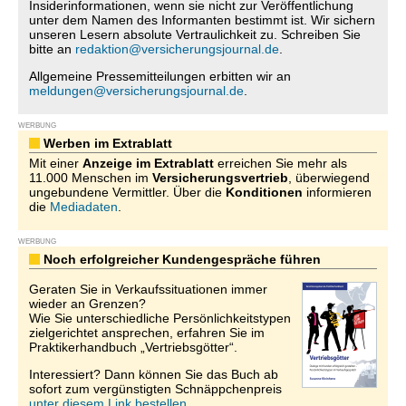
Insiderinformationen, wenn sie nicht zur Veröffentlichung
unter dem Namen des Informanten bestimmt ist. Wir sichern
unseren Lesern absolute Vertraulichkeit zu. Schreiben Sie
bitte an
redaktion@versicherungsjournal.de
.
Allgemeine Pressemitteilungen erbitten wir an
meldungen@versicherungsjournal.de
.
WERBUNG
Werben im Extrablatt
Mit einer
Anzeige im Extrablatt
erreichen Sie mehr als
11.000 Menschen im
Versicherungsvertrieb
, überwiegend
ungebundene Vermittler. Über die
Konditionen
informieren
die
Mediadaten
.
WERBUNG
Noch erfolgreicher Kundengespräche führen
Geraten Sie in Verkaufssituationen immer
wieder an Grenzen?
Wie Sie unterschiedliche Persönlichkeitstypen
zielgerichtet ansprechen, erfahren Sie im
Praktikerhandbuch „Vertriebsgötter“.
Interessiert? Dann können Sie das Buch ab
sofort zum vergünstigten Schnäppchenpreis
unter diesem Link bestellen.