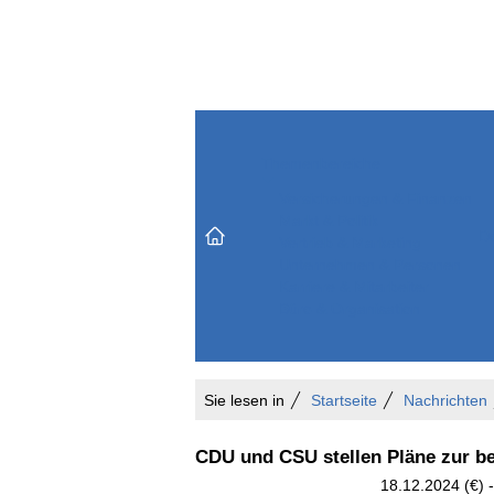
Themenbereiche
Versicherungen & Finanzen
Markt & Politik
Do
Vertrieb & Marketing
Unternehmen & Personen
Karriere & Mitarbeiter
Büro & Organisation
Sie lesen in
Startseite
Nachrichten
CDU und CSU stellen Pläne zur bet
18.12.2024 (€) 