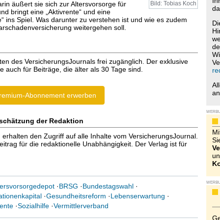
Ih
arin äußert sie sich zur Altersvorsorge für
Bild: Tobias Koch
da
nd bringt eine „Aktivrente“ und eine
e“ ins Spiel. Was darunter zu verstehen ist und wie es zudem
Di
arschadenversicherung weitergehen soll.
Hi
we
de
Wi
ten des VersicherungsJournals frei zugänglich. Der exklusive
Ve
e auch für Beiträge, die älter als 30 Tage sind.
re
Al
a
remium-Abonnement erwerben
WERB
schätzung der Redaktion
Mi
halten den Zugriff auf alle Inhalte vom VersicherungsJournal.
Si
trag für die redaktionelle Unabhängigkeit. Der Verlag ist für
Ve
un
Ko
WERB
tersvorsorgedepot
·
BRSG
·
Bundestagswahl
·
tionenkapital
·
Gesundheitsreform
·
Lebenserwartung
·
ente
·
Sozialhilfe
·
Vermittlerverband
Ge