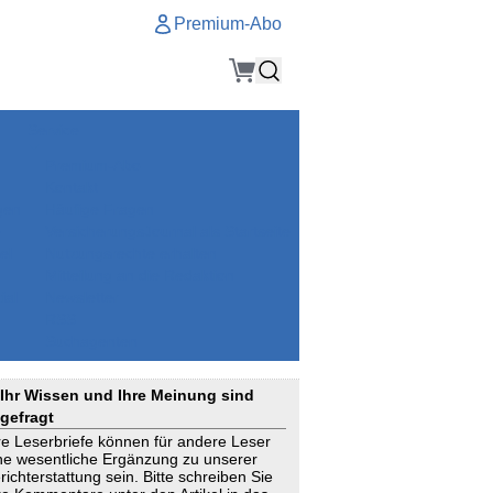
Premium-Abo
Service
Premium-Abo
Kontakt
gen
Häufige Fragen
e
VersicherungsJournal als Startseite
el
Nutzungsrechte erhalten
Mitteilung an die Redaktion
ial
Newsletter
RSS
Suchagenten
Ihr Wissen und Ihre Meinung sind
gefragt
re Leserbriefe können für andere Leser
ne wesentliche Ergänzung zu unserer
richterstattung sein. Bitte schreiben Sie