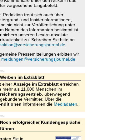
re Kommentare unter den Artikel in das
für vorgesehene Eingabefeld.
e Redaktion freut sich auch über
ntergrund- und Insiderinformationen,
nn sie nicht zur Veröffentlichung unter
m Namen des Informanten bestimmt ist.
r sichern unseren Lesern absolute
rtraulichkeit zu. Schreiben Sie bitte an
daktion@versicherungsjournal.de
.
lgemeine Pressemitteilungen erbitten wir
n
meldungen@versicherungsjournal.de
.
UNG
Werben im Extrablatt
t einer
Anzeige im Extrablatt
erreichen
e mehr als 11.000 Menschen im
rsicherungsvertrieb
, überwiegend
gebundene Vermittler. Über die
nditionen
informieren die
Mediadaten
.
UNG
Noch erfolgreicher Kundengespräche
führen
raten Sie in