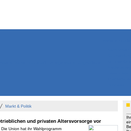
Weitere Inhalte
Nachrichten
Kurzmeldun
Kommentar
ssiers
Bücher
Extrablatt
Anzeigenmarkt
Originaltexte
Medienspieg
Leserbriefe
Themenspez
Podcasts
Markt & Politik
Ih
rieblichen und privaten Altersvorsorge vor
ei
Be
- Die Union hat ihr Wahlprogramm