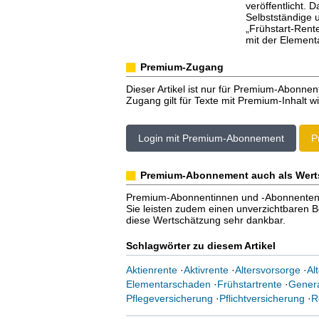
veröffentlicht. D
Selbstständige u
„Frühstart-Rent
mit der Element
Premium-Zugang
Dieser Artikel ist nur für Premium-Abonnen
Zugang gilt für Texte mit Premium-Inhalt wi
Login mit Premium-Abonnement
P
Premium-Abonnement auch als Wert
Premium-Abonnentinnen und -Abonnenten er
Sie leisten zudem einen unverzichtbaren Bei
diese Wertschätzung sehr dankbar.
Schlagwörter zu diesem Artikel
Aktienrente
·
Aktivrente
·
Altersvorsorge
·
Al
Elementarschaden
·
Frühstartrente
·
Genera
Pflegeversicherung
·
Pflichtversicherung
·
R