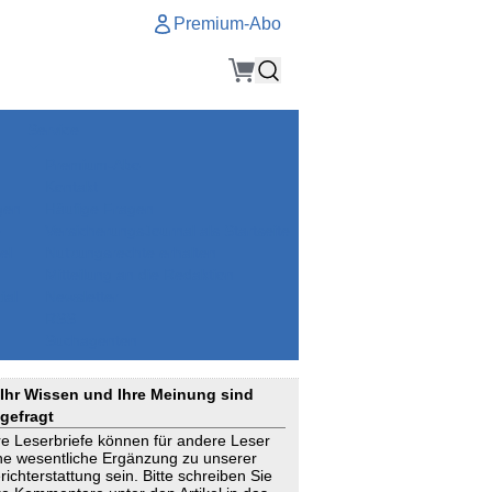
Premium-Abo
Service
Premium-Abo
Kontakt
gen
Häufige Fragen
e
VersicherungsJournal als Startseite
el
Nutzungsrechte erhalten
Mitteilung an die Redaktion
ial
Newsletter
RSS
Suchagenten
Ihr Wissen und Ihre Meinung sind
gefragt
re Leserbriefe können für andere Leser
ne wesentliche Ergänzung zu unserer
richterstattung sein. Bitte schreiben Sie