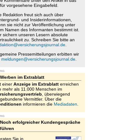
re Kommentare unter den Artikel in das
für vorgesehene Eingabefeld.
e Redaktion freut sich auch über
ntergrund- und Insiderinformationen,
nn sie nicht zur Veröffentlichung unter
m Namen des Informanten bestimmt ist.
r sichern unseren Lesern absolute
rtraulichkeit zu. Schreiben Sie bitte an
daktion@versicherungsjournal.de
.
lgemeine Pressemitteilungen erbitten wir
n
meldungen@versicherungsjournal.de
.
UNG
Werben im Extrablatt
t einer
Anzeige im Extrablatt
erreichen
e mehr als 11.000 Menschen im
rsicherungsvertrieb
, überwiegend
gebundene Vermittler. Über die
nditionen
informieren die
Mediadaten
.
UNG
Noch erfolgreicher Kundengespräche
führen
raten Sie in