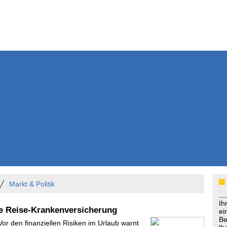
Weitere Inhalte
Nachrichten
Kurzmeldun
Kommentar
ssiers
Bücher
Extrablatt
Anzeigenmarkt
Originaltexte
Medienspieg
Leserbriefe
Themenspez
Podcasts
Markt & Politik
Ih
te Reise-Krankenversicherung
ei
Be
Vor den finanziellen Risiken im Urlaub warnt