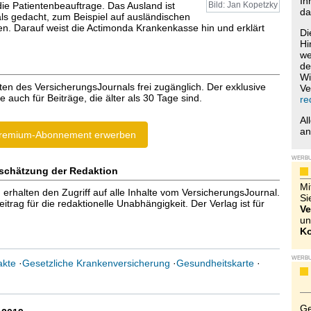
Ih
ie Patientenbeauftrage. Das Ausland ist
Bild: Jan Kopetzky
da
als gedacht, zum Beispiel auf ausländischen
fen. Darauf weist die Actimonda Krankenkasse hin und erklärt
Di
Hi
we
de
Wi
ten des VersicherungsJournals frei zugänglich. Der exklusive
Ve
e auch für Beiträge, die älter als 30 Tage sind.
re
Al
a
remium-Abonnement erwerben
WERB
schätzung der Redaktion
Mi
halten den Zugriff auf alle Inhalte vom VersicherungsJournal.
Si
trag für die redaktionelle Unabhängigkeit. Der Verlag ist für
Ve
un
Ko
WERB
akte
·
Gesetzliche Krankenversicherung
·
Gesundheitskarte
·
Ge