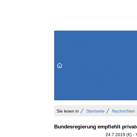
Themenbereiche
Versicherungen & Finanzen
Markt & Politik
Do
Vertrieb & Marketing
Unternehmen & Personen
Karriere & Mitarbeiter
Büro & Organisation
Sie lesen in
Startseite
Nachrichten
Bundesregierung empfiehlt priva
24.7.2019 (€) - 