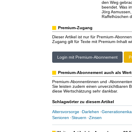
den Weg gebrac
beendet. Was im
Jörg Asmussen, 
Raffelhüschen 
Premium-Zugang
Dieser Artikel ist nur für Premium-Abonnen
Zugang gilt für Texte mit Premium-Inhalt wi
Login mit Premium-Abonnement
P
Premium-Abonnement auch als Wert
Premium-Abonnentinnen und -Abonnenten er
Sie leisten zudem einen unverzichtbaren Bei
diese Wertschätzung sehr dankbar.
Schlagwörter zu diesem Artikel
Altersvorsorge
·
Darlehen
·
Generationenkap
Senioren
·
Steuern
·
Zinsen