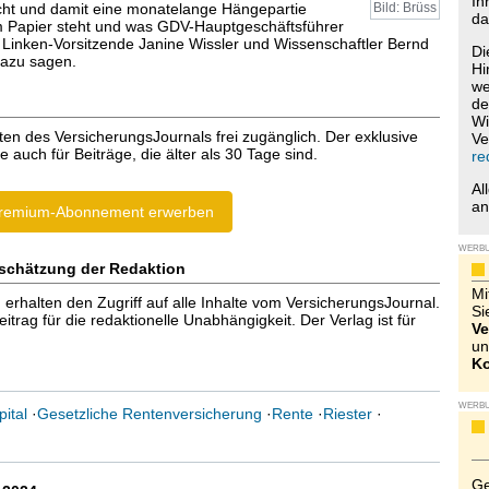
Ih
ht und damit eine monatelange Hängepartie
Bild: Brüss
da
 Papier steht und was GDV-Hauptgeschäftsführer
Linken-Vorsitzende Janine Wissler und Wissenschaftler Bernd
Di
dazu sagen.
Hi
we
de
Wi
ten des VersicherungsJournals frei zugänglich. Der exklusive
Ve
e auch für Beiträge, die älter als 30 Tage sind.
re
Al
a
remium-Abonnement erwerben
WERB
schätzung der Redaktion
Mi
halten den Zugriff auf alle Inhalte vom VersicherungsJournal.
Si
trag für die redaktionelle Unabhängigkeit. Der Verlag ist für
Ve
un
Ko
WERB
ital
·
Gesetzliche Rentenversicherung
·
Rente
·
Riester
·
Ge