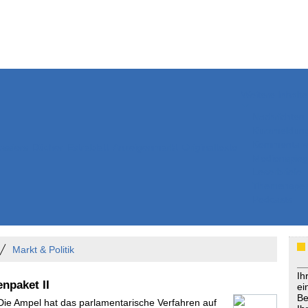
Weitere Inhalte
Nachrichten
Kurzmeldun
Kommentar
ssiers
Bücher
Extrablatt
Anzeigenmarkt
Originaltexte
Medienspieg
Leserbriefe
Themenspez
Podcasts
Markt & Politik
Ih
npaket II
ei
Be
 Die Ampel hat das parlamentarische Verfahren auf