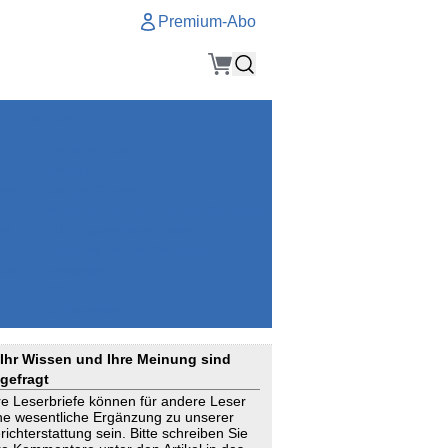
Premium-Abo
Service
Premium-Abo
Kontakt
gen
Häufige Fragen
e
VersicherungsJournal als Startseite
el
Nutzungsrechte erhalten
Mitteilung an die Redaktion
ial
Newsletter
RSS
Suchagenten
Ihr Wissen und Ihre Meinung sind
gefragt
re Leserbriefe können für andere Leser
ne wesentliche Ergänzung zu unserer
richterstattung sein. Bitte schreiben Sie