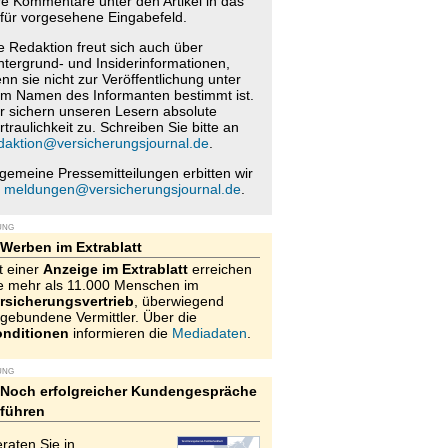
re Kommentare unter den Artikel in das
für vorgesehene Eingabefeld.
e Redaktion freut sich auch über
ntergrund- und Insiderinformationen,
nn sie nicht zur Veröffentlichung unter
m Namen des Informanten bestimmt ist.
r sichern unseren Lesern absolute
rtraulichkeit zu. Schreiben Sie bitte an
daktion@versicherungsjournal.de
.
lgemeine Pressemitteilungen erbitten wir
n
meldungen@versicherungsjournal.de
.
UNG
Werben im Extrablatt
t einer
Anzeige im Extrablatt
erreichen
e mehr als 11.000 Menschen im
rsicherungsvertrieb
, überwiegend
gebundene Vermittler. Über die
nditionen
informieren die
Mediadaten
.
UNG
Noch erfolgreicher Kundengespräche
führen
raten Sie in