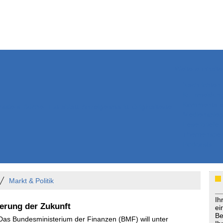
Weitere Inhalte
Nachrichten
Kurzmeldun
Kommentar
ssiers
Bücher
Extrablatt
Anzeigenmarkt
Originaltexte
Medienspieg
Leserbriefe
Themenspez
Podcasts
Markt & Politik
Ih
erung der Zukunft
ei
Be
 Das Bundesministerium der Finanzen (BMF) will unter