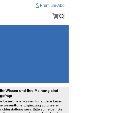
Premium-Abo
Service
Premium-Abo
Kontakt
gen
Häufige Fragen
e
VersicherungsJournal als Startseite
el
Nutzungsrechte erhalten
Mitteilung an die Redaktion
ial
Newsletter
RSS
Suchagenten
Ihr Wissen und Ihre Meinung sind
gefragt
re Leserbriefe können für andere Leser
ne wesentliche Ergänzung zu unserer
richterstattung sein. Bitte schreiben Sie