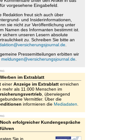
re Kommentare unter den Artikel in das
für vorgesehene Eingabefeld.
e Redaktion freut sich auch über
ntergrund- und Insiderinformationen,
nn sie nicht zur Veröffentlichung unter
m Namen des Informanten bestimmt ist.
r sichern unseren Lesern absolute
rtraulichkeit zu. Schreiben Sie bitte an
daktion@versicherungsjournal.de
.
lgemeine Pressemitteilungen erbitten wir
n
meldungen@versicherungsjournal.de
.
UNG
Werben im Extrablatt
t einer
Anzeige im Extrablatt
erreichen
e mehr als 11.000 Menschen im
rsicherungsvertrieb
, überwiegend
gebundene Vermittler. Über die
nditionen
informieren die
Mediadaten
.
UNG
Noch erfolgreicher Kundengespräche
führen
raten Sie in