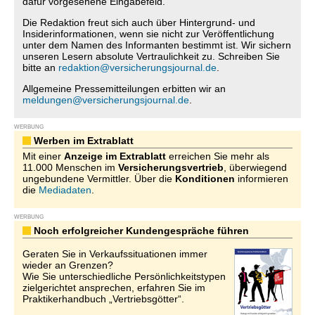
dafür vorgesehene Eingabefeld.
Die Redaktion freut sich auch über Hintergrund- und
Insiderinformationen, wenn sie nicht zur Veröffentlichung
unter dem Namen des Informanten bestimmt ist. Wir sichern
unseren Lesern absolute Vertraulichkeit zu. Schreiben Sie
bitte an
redaktion@versicherungsjournal.de
.
Allgemeine Pressemitteilungen erbitten wir an
meldungen@versicherungsjournal.de
.
WERBUNG
Werben im Extrablatt
Mit einer
Anzeige im Extrablatt
erreichen Sie mehr als
11.000 Menschen im
Versicherungsvertrieb
, überwiegend
ungebundene Vermittler. Über die
Konditionen
informieren
die
Mediadaten
.
WERBUNG
Noch erfolgreicher Kundengespräche führen
Geraten Sie in Verkaufssituationen immer
wieder an Grenzen?
Wie Sie unterschiedliche Persönlichkeitstypen
zielgerichtet ansprechen, erfahren Sie im
Praktikerhandbuch „Vertriebsgötter“.