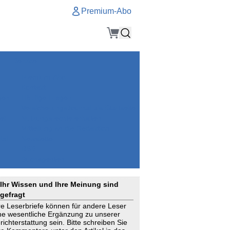
Premium-Abo
Service
Premium-Abo
Kontakt
gen
Häufige Fragen
e
VersicherungsJournal als Startseite
el
Nutzungsrechte erhalten
Mitteilung an die Redaktion
ial
Newsletter
RSS
Suchagenten
Ihr Wissen und Ihre Meinung sind
gefragt
re Leserbriefe können für andere Leser
ne wesentliche Ergänzung zu unserer
richterstattung sein. Bitte schreiben Sie