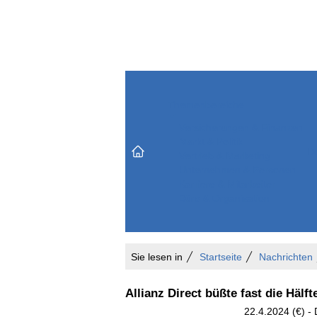
Themenbereiche
Versicherungen & Finanzen
Markt & Politik
Do
Vertrieb & Marketing
Unternehmen & Personen
Karriere & Mitarbeiter
Büro & Organisation
Sie lesen in
Startseite
Nachrichten
Allianz Direct büßte fast die Hälf
22.4.2024 (€) -