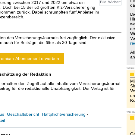
Ih
cherung zwischen 2017 und 2022 um etwa ein
Bild: Wichert
da
n. Doch bei 15 der 50 größten Kfz-Versicherer ging
ommen zurück. Dabei schrumpften fünf Anbieter im
Di
ozentbereich.
Hi
we
de
Wi
ten des VersicherungsJournals frei zugänglich. Der exklusive
Ve
e auch für Beiträge, die älter als 30 Tage sind.
re
Al
a
remium-Abonnement erwerben
WERB
schätzung der Redaktion
Mi
halten den Zugriff auf alle Inhalte vom VersicherungsJournal.
Si
trag für die redaktionelle Unabhängigkeit. Der Verlag ist für
Ve
un
Ko
WERB
us
·
Geschäftsbericht
·
Haftpflichtversicherung
·
eil
Ge