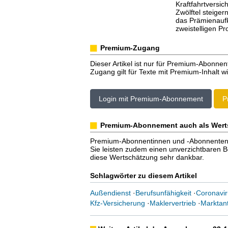
Kraftfahrtversi
Zwölftel steiger
das Prämienaufk
zweistelligen Pr
Premium-Zugang
Dieser Artikel ist nur für Premium-Abonnen
Zugang gilt für Texte mit Premium-Inhalt wi
Login mit Premium-Abonnement
P
Premium-Abonnement auch als Wert
Premium-Abonnentinnen und -Abonnenten er
Sie leisten zudem einen unverzichtbaren Bei
diese Wertschätzung sehr dankbar.
Schlagwörter zu diesem Artikel
Außendienst
·
Berufsunfähigkeit
·
Coronavir
Kfz-Versicherung
·
Maklervertrieb
·
Marktant