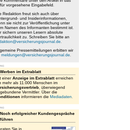
re Kommentare unter den Artikel in das
für vorgesehene Eingabefeld.
e Redaktion freut sich auch über
ntergrund- und Insiderinformationen,
nn sie nicht zur Veröffentlichung unter
m Namen des Informanten bestimmt ist.
r sichern unseren Lesern absolute
rtraulichkeit zu. Schreiben Sie bitte an
daktion@versicherungsjournal.de
.
lgemeine Pressemitteilungen erbitten wir
n
meldungen@versicherungsjournal.de
.
UNG
Werben im Extrablatt
t einer
Anzeige im Extrablatt
erreichen
e mehr als 11.000 Menschen im
rsicherungsvertrieb
, überwiegend
gebundene Vermittler. Über die
nditionen
informieren die
Mediadaten
.
UNG
Noch erfolgreicher Kundengespräche
führen
raten Sie in