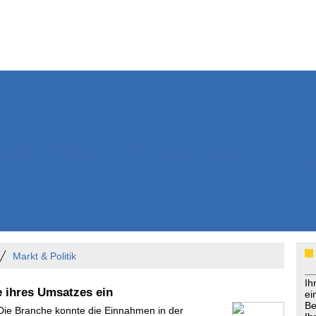
Weitere Inhalte
Nachrichten
Kurzmeldun
Kommentar
ssiers
Bücher
Extrablatt
Anzeigenmarkt
Originaltexte
Medienspieg
Leserbriefe
Themenspez
Podcasts
Markt & Politik
Ih
te ihres Umsatzes ein
ei
Be
 Die Branche konnte die Einnahmen in der