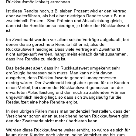
Rückkaufsmöglichkeit) errechnen.
Ist diese Rendite hoch, z.B. sieben Prozent wird er den Vertrag
eher weiterführen, als bei einer niedrigen Rendite von z.B. nur
zweieinhalb Prozent. Sind Prämien und Ablaufleistung gleich,
dann ist die Rendite umso niedriger, je höher der Rückkaufswert
ist.
Im Zweitmarkt werden vor allem solche Verträge aufgekauft, bei
denen die so gerechnete Rendite höher ist, also der
Rückkaufswert niedriger. Dass viele Verträge im Zweitmarkt
nicht aufgekauft werden, hängt meist einfach damit zusammen,
dass ihre Rendite zu niedrig ist.
Das bedeutet aber, dass ihr Rückkaufswert umgekehrt sehr
großzügig bemessen sein muss. Man kann nicht davon
ausgehen, dass Rückkaufswerte generell unangemessen
niedrig wären. Der Zweitmarkt bringt aber genau für die Kunden
einen Vorteil, bei denen der Rückkaufswert gemessen an der
erwarteten Ablaufleistung und den noch zu zahlenden Prämien
ungewöhnlich niedrig liegt, so dass sich zwangsläufig für die
Restlaufzeit eine hohe Rendite ergibt.
In den übrigen Fällen muss man tendenziell feststellen, dass der
Versicherer schon einen ausreichend hohen Rückkaufswert gibt,
den der Zweitmarkt nicht mehr überbieten kann.
Würden diese Rückkaufwerte weiter erhöht, so würde es sich für
kaum einen Kunden noch lohnen, seine Versicherung bis zum