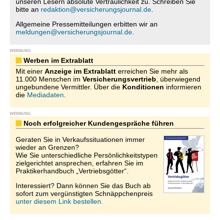
unseren Lesern absolute Vertraulichkeit zu. Schreiben Sie
bitte an
redaktion@versicherungsjournal.de
.
Allgemeine Pressemitteilungen erbitten wir an
meldungen@versicherungsjournal.de
.
WERBUNG
Werben im Extrablatt
Mit einer
Anzeige im Extrablatt
erreichen Sie mehr als
11.000 Menschen im
Versicherungsvertrieb
, überwiegend
ungebundene Vermittler. Über die
Konditionen
informieren
die
Mediadaten
.
WERBUNG
Noch erfolgreicher Kundengespräche führen
Geraten Sie in Verkaufssituationen immer
wieder an Grenzen?
Wie Sie unterschiedliche Persönlichkeitstypen
zielgerichtet ansprechen, erfahren Sie im
Praktikerhandbuch „Vertriebsgötter“.
Interessiert? Dann können Sie das Buch ab
sofort zum vergünstigten Schnäppchenpreis
unter diesem Link bestellen.