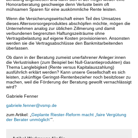
Honorarberatung geschweige denn Verluste beim oft
mühsamen Sparen für eine auskömmliche Rente leisten.
Wenn die Versicherungswirtschaft einen Teil des Umsatzes
dieses Altersvorsorgeproduktes abschöpfen möchte, mögen die
Unternehmen analog zur üblichen Zillmerung und damit
verbundenen begrenzten Haftungszeiträume ohne
Vertragsbelastung auf eigene Kosten provisionieren. Ansonsten
werden sie die Vertragsabschlüsse den Bankmitarbeitenden
überlassen.
Ob dann in der Beratung zumeist unerfahrener Anleger:innen
die Verlustrisiken (zum Beispiel bei Null-Garantieprodukten) das
Thema Langlebigkeit (Rente versus Kapitalauszahlung)
ausführlich erklärt werden? Kann unsere Gesellschaft es sich
leisten, zukünftige Geringst-Rentenbezieher noch besitzloser zu
machen, weil die Förderung der Beratung gewollt vernachlässigt
wird?
Gabriele Fenner
gabriele.fenner@vsmp.de
zum Artikel: „
Geplante Riester-Reform macht „faire Vergütung
der Berater unmöglich“
”.