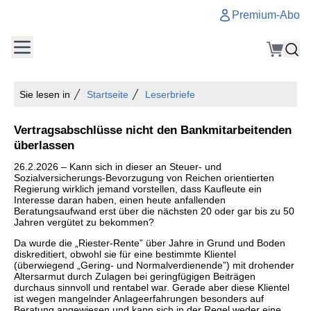
Premium-Abo
Sie lesen in
Startseite
Leserbriefe
Vertragsabschlüsse nicht den Bankmitarbeitenden
überlassen
26.2.2026 – Kann sich in dieser an Steuer- und
Sozialversicherungs-Bevorzugung von Reichen orientierten
Regierung wirklich jemand vorstellen, dass Kaufleute ein
Interesse daran haben, einen heute anfallenden
Beratungsaufwand erst über die nächsten 20 oder gar bis zu 50
Jahren vergütet zu bekommen?
Da wurde die „Riester-Rente” über Jahre in Grund und Boden
diskreditiert, obwohl sie für eine bestimmte Klientel
(überwiegend „Gering- und Normalverdienende”) mit drohender
Altersarmut durch Zulagen bei geringfügigen Beiträgen
durchaus sinnvoll und rentabel war. Gerade aber diese Klientel
ist wegen mangelnder Anlageerfahrungen besonders auf
Beratung angewiesen und kann sich in der Regel weder eine