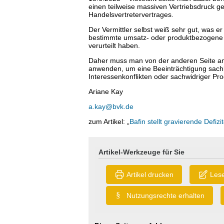
einen teilweise massiven Vertriebsdruck g
Handelsvertretervertrages.
Der Vermittler selbst weiß sehr gut, was er
bestimmte umsatz- oder produktbezogene Z
verurteilt haben.
Daher muss man von der anderen Seite an
anwenden, um eine Beeinträchtigung sachli
Interessenkonflikten oder sachwidriger Prod
Ariane Kay
a.kay@bvk.de
zum Artikel: „
Bafin stellt gravierende Defizi
Artikel-Werkzeuge für Sie
Artikel drucken
Lese
§
Nutzungsrechte erhalten