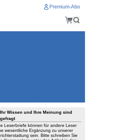
Premium-Abo
Service
Premium-Abo
Kontakt
gen
Häufige Fragen
e
VersicherungsJournal als Startseite
el
Nutzungsrechte erhalten
Mitteilung an die Redaktion
ial
Newsletter
RSS
Suchagenten
Ihr Wissen und Ihre Meinung sind
gefragt
re Leserbriefe können für andere Leser
ne wesentliche Ergänzung zu unserer
richterstattung sein. Bitte schreiben Sie