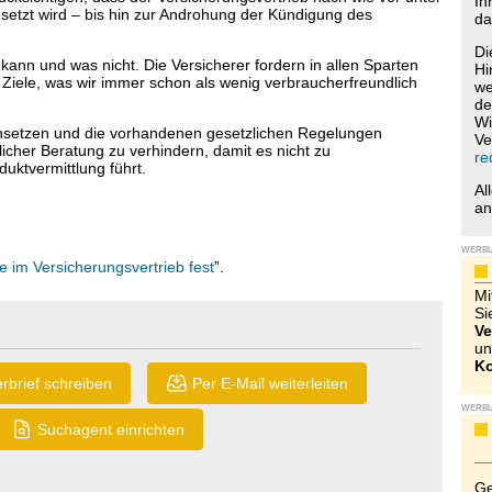
Ih
esetzt wird – bis hin zur Androhung der Kündigung des
da
Di
 kann und was nicht. Die Versicherer fordern in allen Sparten
Hi
iele, was wir immer schon als wenig verbraucherfreundlich
we
de
Wi
setzen und die vorhandenen gesetzlichen Regelungen
Ve
cher Beratung zu verhindern, damit es nicht zu
re
uktvermittlung führt.
Al
a
WERB
te im Versicherungsvertrieb fest
”.
Mi
Si
Ve
un
Ko
rbrief schreiben
Per E-Mail weiterleiten
WERB
Suchagent einrichten
Ge