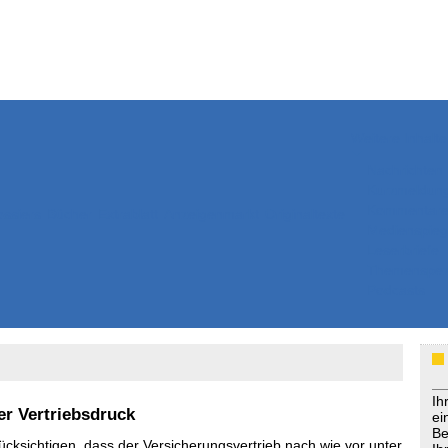
Weitere Inhalte
Nachrichten
Kurzmeldun
Kommentar
ssiers
Bücher
Extrablatt
Anzeigenmarkt
Originaltexte
Medienspieg
Leserbriefe
Themenspez
Podcasts
Ih
er Vertriebsdruck
ei
Be
rücksichtigen, dass der Versicherungsvertrieb nach wie vor unter