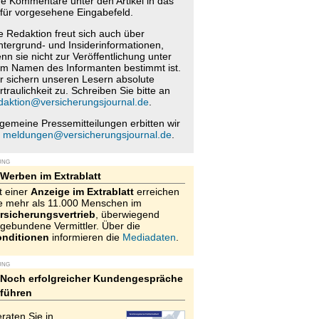
re Kommentare unter den Artikel in das
für vorgesehene Eingabefeld.
e Redaktion freut sich auch über
ntergrund- und Insiderinformationen,
nn sie nicht zur Veröffentlichung unter
m Namen des Informanten bestimmt ist.
r sichern unseren Lesern absolute
rtraulichkeit zu. Schreiben Sie bitte an
daktion@versicherungsjournal.de
.
lgemeine Pressemitteilungen erbitten wir
n
meldungen@versicherungsjournal.de
.
UNG
Werben im Extrablatt
t einer
Anzeige im Extrablatt
erreichen
e mehr als 11.000 Menschen im
rsicherungsvertrieb
, überwiegend
gebundene Vermittler. Über die
nditionen
informieren die
Mediadaten
.
UNG
Noch erfolgreicher Kundengespräche
führen
raten Sie in