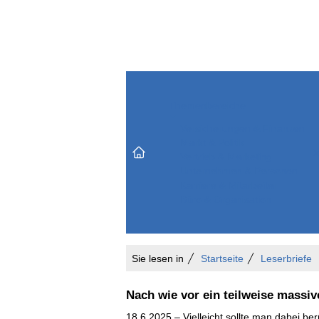
Themenbereiche
Versicherungen & Finanzen
Markt & Politik
Do
Vertrieb & Marketing
Unternehmen & Personen
Karriere & Mitarbeiter
Büro & Organisation
Sie lesen in
Startseite
Leserbriefe
Nach wie vor ein teilweise massiv
18.6.2025 – Vielleicht sollte man dabei be