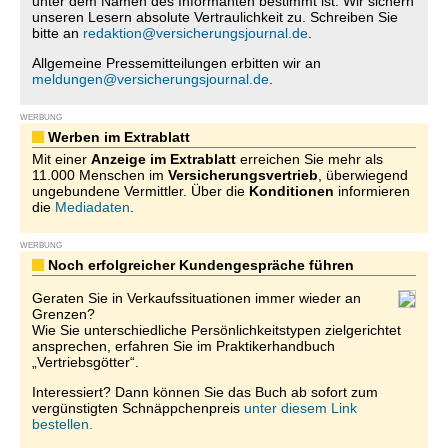
unter dem Namen des Informanten bestimmt ist. Wir sichern
unseren Lesern absolute Vertraulichkeit zu. Schreiben Sie
bitte an
redaktion@versicherungsjournal.de
.
Allgemeine Pressemitteilungen erbitten wir an
meldungen@versicherungsjournal.de
.
WERBUNG
Werben im Extrablatt
Mit einer
Anzeige im Extrablatt
erreichen Sie mehr als
11.000 Menschen im
Versicherungsvertrieb
, überwiegend
ungebundene Vermittler. Über die
Konditionen
informieren
die
Mediadaten
.
WERBUNG
Noch erfolgreicher Kundengespräche führen
Geraten Sie in Verkaufssituationen immer wieder an
Grenzen?
Wie Sie unterschiedliche Persönlichkeitstypen zielgerichtet
ansprechen, erfahren Sie im Praktikerhandbuch
„Vertriebsgötter“.
Interessiert? Dann können Sie das Buch ab sofort zum
vergünstigten Schnäppchenpreis
unter diesem Link
bestellen.