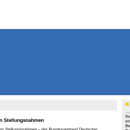
Weitere Inhalte
Nachrichten
Kurzmeldun
Kommentar
ssiers
Bücher
Extrablatt
Anzeigenmarkt
Originaltexte
Medienspieg
Leserbriefe
Themenspez
Podcasts
Ih
en Stellungsnahmen
ei
Be
ten Stellungsnahmen – der Bundesverband Deutscher