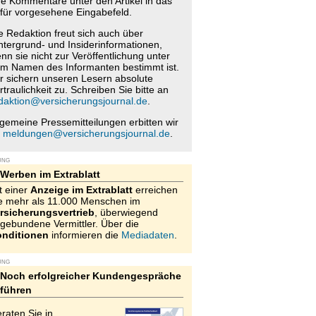
re Kommentare unter den Artikel in das
für vorgesehene Eingabefeld.
e Redaktion freut sich auch über
ntergrund- und Insiderinformationen,
nn sie nicht zur Veröffentlichung unter
m Namen des Informanten bestimmt ist.
r sichern unseren Lesern absolute
rtraulichkeit zu. Schreiben Sie bitte an
daktion@versicherungsjournal.de
.
lgemeine Pressemitteilungen erbitten wir
n
meldungen@versicherungsjournal.de
.
UNG
Werben im Extrablatt
t einer
Anzeige im Extrablatt
erreichen
e mehr als 11.000 Menschen im
rsicherungsvertrieb
, überwiegend
gebundene Vermittler. Über die
nditionen
informieren die
Mediadaten
.
UNG
Noch erfolgreicher Kundengespräche
führen
raten Sie in