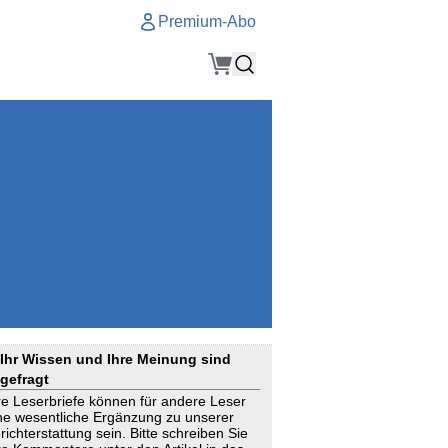
Premium-Abo
Service
Premium-Abo
Kontakt
gen
Häufige Fragen
e
VersicherungsJournal als Startseite
el
Nutzungsrechte erhalten
Mitteilung an die Redaktion
ial
Newsletter
RSS
Suchagenten
Ihr Wissen und Ihre Meinung sind
gefragt
re Leserbriefe können für andere Leser
ne wesentliche Ergänzung zu unserer
richterstattung sein. Bitte schreiben Sie