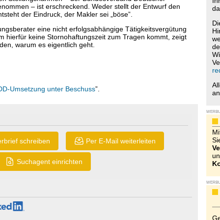
Ih
enommen – ist erschreckend. Weder stellt der Entwurf den
da
tsteht der Eindruck, der Makler sei „böse”.
Di
ngsberater eine nicht erfolgsabhängige Tätigkeitsvergütung
Hi
rum hierfür keine Stornohaftungszeit zum Tragen kommt, zeigt
we
anden, warum es eigentlich geht.
de
Wi
Ve
re
Al
IDD-Umsetzung unter Beschuss
”.
a
WERB
Mi
Si
rbrief schreiben
Per E-Mail weiterleiten
Ve
un
Suchagent einrichten
Ko
WERB
Ge