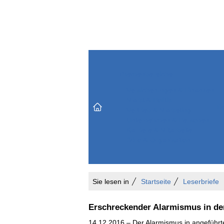
Themenbereiche
Versicherungen & Finanzen
Markt & Politik
Do
Vertrieb & Marketing
Unternehmen & Personen
Karriere & Mitarbeiter
Büro & Organisation
Sie lesen in
Startseite
Leserbriefe
Erschreckender Alarmismus in d
14.12.2016 – Der Alarmismus in angeführ