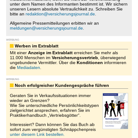
unter dem Namen des Informanten bestimmt ist. Wir sichern
unseren Lesern absolute Vertraulichkeit zu. Schreiben Sie
bitte an
redaktion@versicherungsjournal.de
.
Allgemeine Pressemitteilungen erbitten wir an
meldungen@versicherungsjournal.de
.
WERBUNG
Werben im Extrablatt
Mit einer
Anzeige im Extrablatt
erreichen Sie mehr als
11.000 Menschen im
Versicherungsvertrieb
, überwiegend
ungebundene Vermittler. Über die
Konditionen
informieren
die
Mediadaten
.
WERBUNG
Noch erfolgreicher Kundengespräche führen
Geraten Sie in Verkaufssituationen immer
wieder an Grenzen?
Wie Sie unterschiedliche Persönlichkeitstypen
zielgerichtet ansprechen, erfahren Sie im
Praktikerhandbuch „Vertriebsgötter“.
Interessiert? Dann können Sie das Buch ab
sofort zum vergünstigten Schnäppchenpreis
unter diesem Link bestellen.