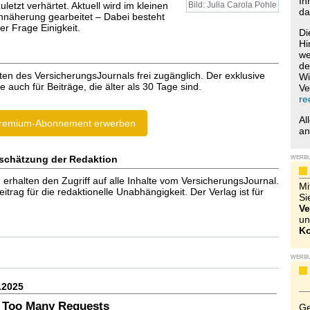
Ih
uletzt verhärtet. Aktuell wird im kleinen
Bild: Julia Carola Pohle
da
Annäherung gearbeitet – Dabei besteht
er Frage Einigkeit.
Di
Hi
we
de
ten des VersicherungsJournals frei zugänglich. Der exklusive
Wi
e auch für Beiträge, die älter als 30 Tage sind.
Ve
re
Al
remium-Abonnement erwerben
a
schätzung der Redaktion
WERB
halten den Zugriff auf alle Inhalte vom VersicherungsJournal.
Mi
trag für die redaktionelle Unabhängigkeit. Der Verlag ist für
Si
Ve
un
Ko
WERB
.2025
 Too Many Requests
Ge