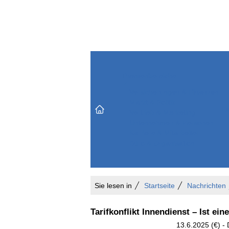
Themenbereiche
Versicherungen & Finanzen
Markt & Politik
Do
Vertrieb & Marketing
Unternehmen & Personen
Karriere & Mitarbeiter
Büro & Organisation
Sie lesen in
Startseite
Nachrichten
Tarifkonflikt Innendienst – Ist ein
13.6.2025 (€) -