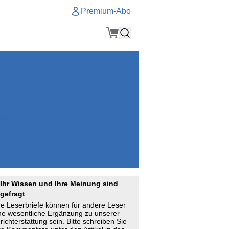
Premium-Abo
Service
Premium-Abo
Kontakt
gen
Häufige Fragen
e
VersicherungsJournal als Startseite
el
Nutzungsrechte erhalten
Mitteilung an die Redaktion
ial
Newsletter
RSS
Suchagenten
Ihr Wissen und Ihre Meinung sind
gefragt
re Leserbriefe können für andere Leser
ne wesentliche Ergänzung zu unserer
richterstattung sein. Bitte schreiben Sie