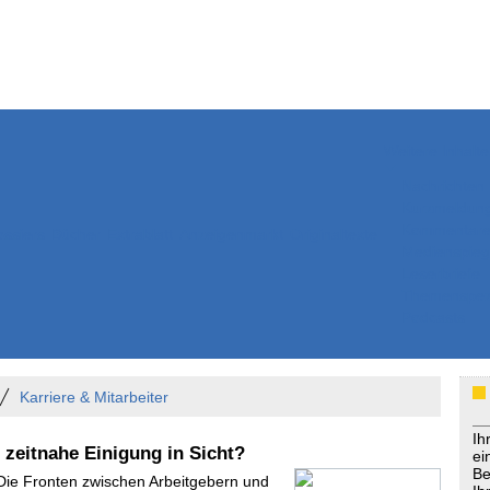
Weitere Inhalte
Nachrichten
Kurzmeldun
Kommentar
ssiers
Bücher
Extrablatt
Anzeigenmarkt
Originaltexte
Medienspieg
Leserbriefe
Themenspez
Podcasts
Karriere & Mitarbeiter
Ih
e zeitnahe Einigung in Sicht?
ei
Be
 Die Fronten zwischen Arbeitgebern und