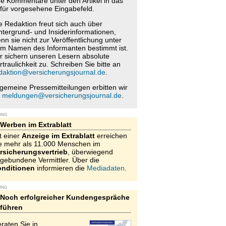
re Kommentare unter den Artikel in das
für vorgesehene Eingabefeld.
e Redaktion freut sich auch über
ntergrund- und Insiderinformationen,
nn sie nicht zur Veröffentlichung unter
m Namen des Informanten bestimmt ist.
r sichern unseren Lesern absolute
rtraulichkeit zu. Schreiben Sie bitte an
daktion@versicherungsjournal.de
.
lgemeine Pressemitteilungen erbitten wir
n
meldungen@versicherungsjournal.de
.
UNG
Werben im Extrablatt
t einer
Anzeige im Extrablatt
erreichen
e mehr als 11.000 Menschen im
rsicherungsvertrieb
, überwiegend
gebundene Vermittler. Über die
nditionen
informieren die
Mediadaten
.
UNG
Noch erfolgreicher Kundengespräche
führen
raten Sie in