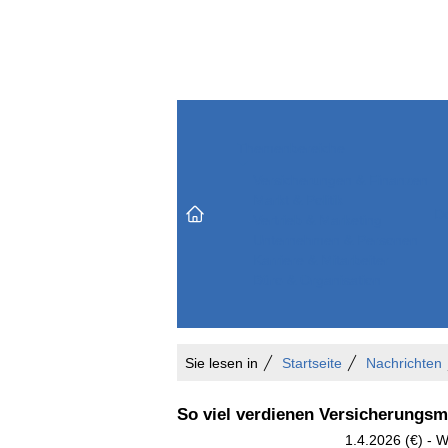
Themenbereiche
Versicherungen & Finanzen
Markt & Politik
Do
Vertrieb & Marketing
Unternehmen & Personen
Karriere & Mitarbeiter
Büro & Organisation
Sie lesen in
Startseite
Nachrichten
So viel verdienen Versicherungsmi
1.4.2026 (€) - W