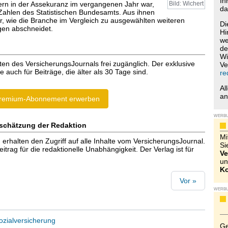
Ih
itern in der Assekuranz im vergangenen Jahr war,
Bild: Wichert
da
 Zahlen des Statistischen Bundesamts. Aus ihnen
r, wie die Branche im Vergleich zu ausgewählten weiteren
Di
gen abschneidet.
Hi
we
de
Wi
ten des VersicherungsJournals frei zugänglich. Der exklusive
Ve
e auch für Beiträge, die älter als 30 Tage sind.
re
Al
a
remium-Abonnement erwerben
WERB
schätzung der Redaktion
Mi
halten den Zugriff auf alle Inhalte vom VersicherungsJournal.
Si
trag für die redaktionelle Unabhängigkeit. Der Verlag ist für
Ve
un
Ko
Vor »
WERB
ozialversicherung
Ge