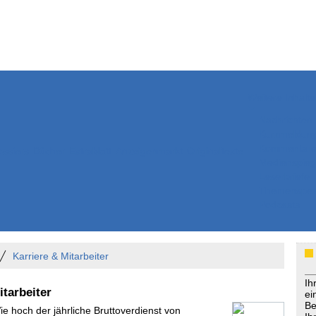
Weitere Inhalte
Nachrichten
Kurzmeldun
Kommentar
ssiers
Bücher
Extrablatt
Anzeigenmarkt
Originaltexte
Medienspieg
Leserbriefe
Themenspez
Podcasts
Karriere & Mitarbeiter
Ih
tarbeiter
ei
Be
ie hoch der jährliche Bruttoverdienst von