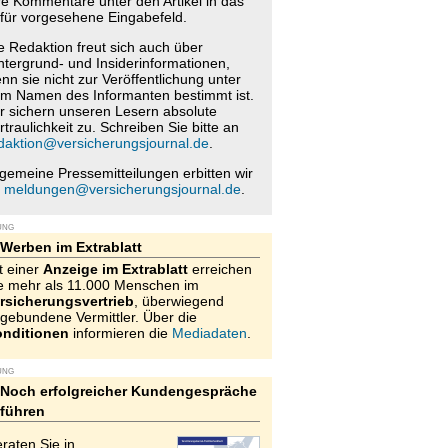
re Kommentare unter den Artikel in das
für vorgesehene Eingabefeld.
e Redaktion freut sich auch über
ntergrund- und Insiderinformationen,
nn sie nicht zur Veröffentlichung unter
m Namen des Informanten bestimmt ist.
r sichern unseren Lesern absolute
rtraulichkeit zu. Schreiben Sie bitte an
daktion@versicherungsjournal.de
.
lgemeine Pressemitteilungen erbitten wir
n
meldungen@versicherungsjournal.de
.
UNG
Werben im Extrablatt
t einer
Anzeige im Extrablatt
erreichen
e mehr als 11.000 Menschen im
rsicherungsvertrieb
, überwiegend
gebundene Vermittler. Über die
nditionen
informieren die
Mediadaten
.
UNG
Noch erfolgreicher Kundengespräche
führen
raten Sie in