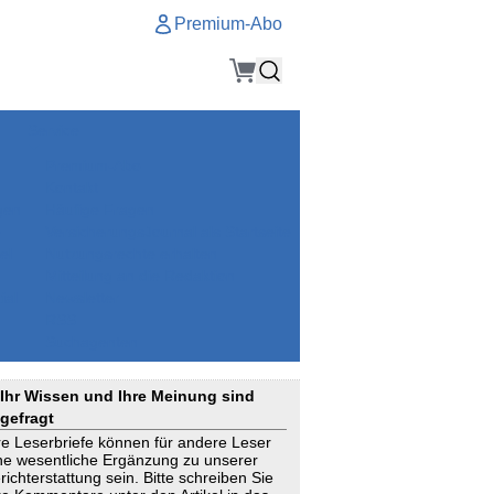
Premium-Abo
Service
Premium-Abo
Kontakt
gen
Häufige Fragen
e
VersicherungsJournal als Startseite
el
Nutzungsrechte erhalten
Mitteilung an die Redaktion
ial
Newsletter
RSS
Suchagenten
Ihr Wissen und Ihre Meinung sind
gefragt
re Leserbriefe können für andere Leser
ne wesentliche Ergänzung zu unserer
richterstattung sein. Bitte schreiben Sie