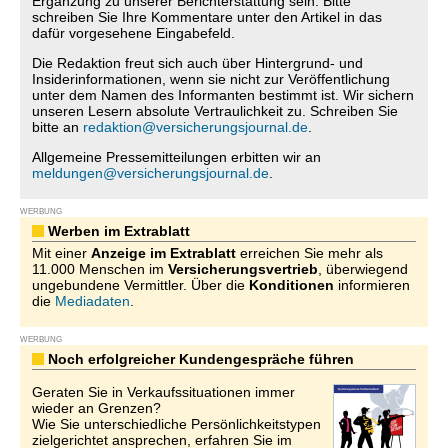
Ergänzung zu unserer Berichterstattung sein. Bitte
schreiben Sie Ihre Kommentare unter den Artikel in das
dafür vorgesehene Eingabefeld.
Die Redaktion freut sich auch über Hintergrund- und
Insiderinformationen, wenn sie nicht zur Veröffentlichung
unter dem Namen des Informanten bestimmt ist. Wir sichern
unseren Lesern absolute Vertraulichkeit zu. Schreiben Sie
bitte an
redaktion@versicherungsjournal.de
.
Allgemeine Pressemitteilungen erbitten wir an
meldungen@versicherungsjournal.de
.
WERBUNG
Werben im Extrablatt
Mit einer
Anzeige im Extrablatt
erreichen Sie mehr als
11.000 Menschen im
Versicherungsvertrieb
, überwiegend
ungebundene Vermittler. Über die
Konditionen
informieren
die
Mediadaten
.
WERBUNG
Noch erfolgreicher Kundengespräche führen
Geraten Sie in Verkaufssituationen immer
wieder an Grenzen?
Wie Sie unterschiedliche Persönlichkeitstypen
zielgerichtet ansprechen, erfahren Sie im