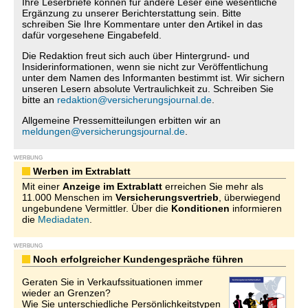
Ihre Leserbriefe können für andere Leser eine wesentliche
Ergänzung zu unserer Berichterstattung sein. Bitte
schreiben Sie Ihre Kommentare unter den Artikel in das
dafür vorgesehene Eingabefeld.
Die Redaktion freut sich auch über Hintergrund- und
Insiderinformationen, wenn sie nicht zur Veröffentlichung
unter dem Namen des Informanten bestimmt ist. Wir sichern
unseren Lesern absolute Vertraulichkeit zu. Schreiben Sie
bitte an
redaktion@versicherungsjournal.de
.
Allgemeine Pressemitteilungen erbitten wir an
meldungen@versicherungsjournal.de
.
WERBUNG
Werben im Extrablatt
Mit einer
Anzeige im Extrablatt
erreichen Sie mehr als
11.000 Menschen im
Versicherungsvertrieb
, überwiegend
ungebundene Vermittler. Über die
Konditionen
informieren
die
Mediadaten
.
WERBUNG
Noch erfolgreicher Kundengespräche führen
Geraten Sie in Verkaufssituationen immer
wieder an Grenzen?
Wie Sie unterschiedliche Persönlichkeitstypen