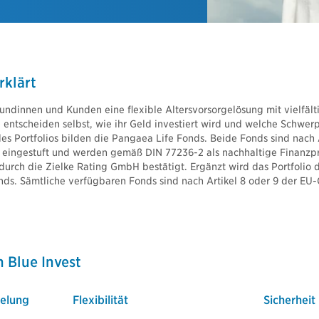
⇒ Downloads Nachhaltige Produkte
allversicherung
Video: So finden Sie Ihr Dokument
ige Produkte
 Blue Invest
Videos & Werbemedien
rklärt
Blue Invest
nvest
Logos und Bildmaterialien
Kundinnen und Kunden eine flexible Altersvorsorgelösung mit vielfält
 entscheiden selbst, wie ihr Geld investiert wird und welche Schwer
nvest Direktversicherung
es Portfolios bilden die Pangaea Life Fonds. Beide Fonds sind nach A
nvest Unterstützungskasse
ingestuft und werden gemäß DIN 77236-2 als nachhaltige Finanzprod
urch die Zielke Rating GmbH bestätigt. Ergänzt wird das Portfolio 
ds. Sämtliche verfügbaren Fonds sind nach Artikel 8 oder 9 der E
n Blue Invest
elung
Flexibilität
Sicherheit