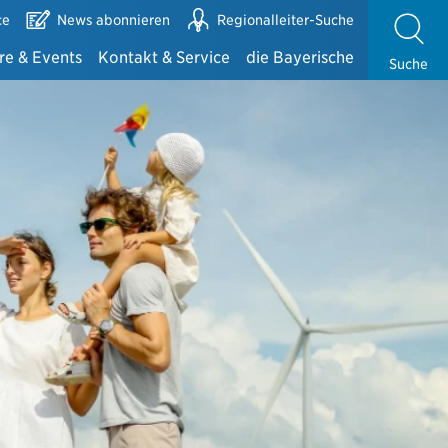
ce
News abonnieren
Regionalleiter-Suche
re & Events
Kontakt & Service
die Bayerische
Suche
e
Alles auf einen Blick
die Bayerische
 Bayerischen
Ansprechpartner Exklusivvertrieb
Zahlen & Fakten
te mit der DMA
Ansprechpartner Maklervertrieb
Zusammenarbeit mit der Bayerischen
Kundenbetreuung und -gewinnung
Fondsinformationen der Bayerischen
Partnerportale