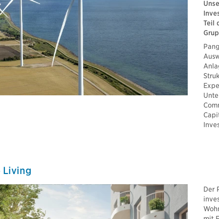
Unse
Inve
Teil
Gru
Pang
Ausw
Anla
Stru
Expe
Unte
Comm
Capi
Inve
 Living
Der 
inves
Wohn
mit 