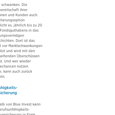
 schwanken. Die
bereitschaft ihrer
nnen und Kunden auch.
cherungsoption
icht es, jährlich bis zu 20
 Fondsguthabens in das
rungsvermögen
hichten. Dort ist das
al vor Marktschwankungen
tzt und wird mit den
geltenden Überschüssen
st. Und wer wieder
techancen nutzen
, kann auch zurück
eln.
higkeits-
sicherung
alb von Blue Invest kann
erufsunfähigkeits-
versicherung in Form