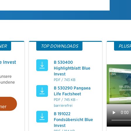
NER
TOP DOWNLOADS
PLUS
e Invest
B 530400
Highlightblatt Blue
Invest
unsere
PDF / 743 KB
bundene
B 530290 Pangaea
Life Factsheet
PDF / 745 KB -
barrierefrei
ner
B 191022
Fondsübersicht Blue
Invest