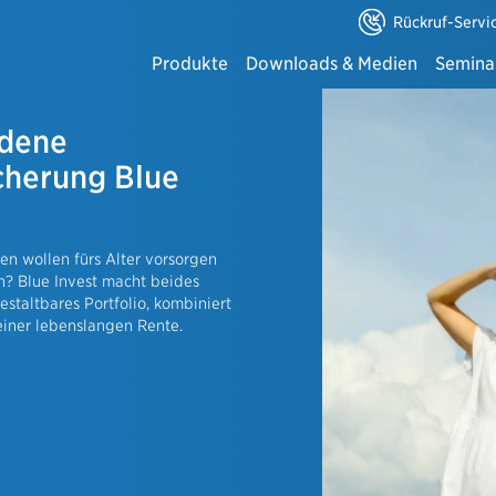
Rückruf-Servi
Produkte
Downloads & Medien
Semina
Alle anzeigen
dene
Downloadbereich - Hauptsuche
Online-Seminar
 & Finanzierung
cherung Blue
⇒ Downloads Altersvorsorge
Eventportal der
onto
wirksame Leistungen
⇒ Downloads Einkommenssicherung
Bildungsangebo
n wollen fürs Alter vorsorgen
elt
? Blue Invest macht beides
⇒ Downloads Gesundheit
estaltbares Portfolio, kombiniert
ösungen
einer lebenslangen Rente.
⇒ Downloads Hab & Gut
ftpflichtversicherung
sicherung
⇒ Downloads Kfz-Versicherung
he Gebäudeversicherung
schinenbruch- und
⇒ Downloads Gewerbe
tsschutzversicherung
ungskasse für Gewerbekunden