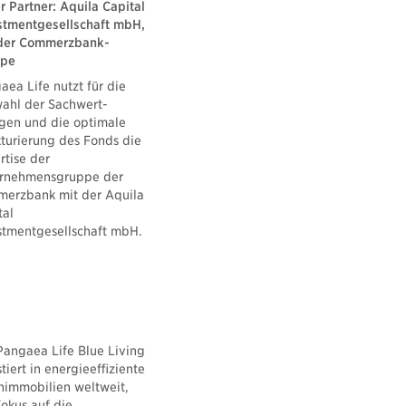
r Partner: Aquila Capital
stmentgesellschaft mbH,
 der Commerzbank-
ppe
aea Life nutzt für die
ahl der Sachwert-
gen und die optimale
kturierung des Fonds die
rtise der
rnehmensgruppe der
erzbank mit der Aquila
tal
stmentgesellschaft mbH.
Pangaea Life Blue Living
tiert in energieeffiziente
immobilien weltweit,
Fokus auf die