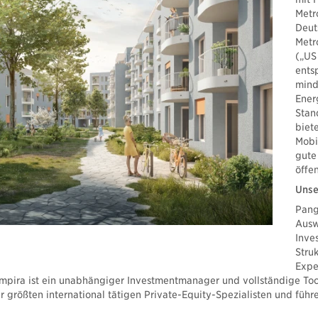
Metr
Deut
Metr
(„US
ents
mind
Ener
Stan
biete
Mobi
gute
öffe
Unse
Pang
Ausw
Inve
Stru
Expe
 Empira ist ein unabhängiger Investmentmanager und vollständige Toc
r größten international tätigen Private-Equity-Spezialisten und fü