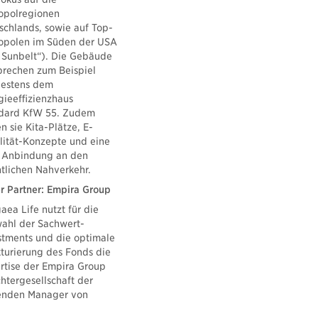
opolregionen
schlands, sowie auf Top-
opolen im Süden der USA
 Sunbelt“). Die Gebäude
prechen zum Beispiel
estens dem
gieeffizienzhaus
dard KfW 55. Zudem
n sie Kita-Plätze, E-
lität-Konzepte und eine
 Anbindung an den
ntlichen Nahverkehr.
r Partner: Empira Group
aea Life nutzt für die
ahl der Sachwert-
stments und die optimale
kturierung des Fonds die
rtise der Empira Group
htergesellschaft der
hrenden Manager von