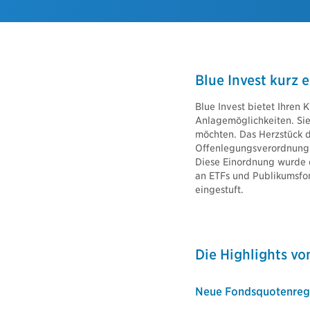
me-Police
Gruppenunf
icherung
cht für Haus- und Grundbesitzer
Nachhalt
Haftpflichtversicherung
Fondsrente
lterhaftpflicht
Blue Invest kurz e
Basisrente 
terhaftpflicht
bAV Blue I
Blue Invest bietet Ihren 
Anlagemöglichkeiten. Sie
bAV Blue I
sicherung
möchten. Das Herzstück d
bAV Blue I
Offenlegungsverordnung e
icherung
Diese Einordnung wurde d
r Versicherung
an ETFs und Publikumsfon
rsicherung
eingestuft.
versicherung
versicherung
Die Highlights vo
Neue Fondsquotenreg