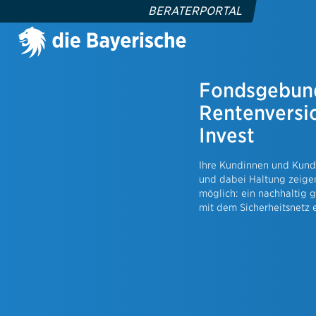
BERATERPORTAL
Fondsgebun
heit
Vermögen
Rentenversi
tzversicherung
MehrZins K
Invest
auszusatzversicherung
Vermögens
kk
Ihre Kundinnen und Kunde
nte
Gewerbew
und dabei Haltung zeigen
möglich: ein nachhaltig g
Branchenl
ut
mit dem Sicherheitsnetz 
Betriebsha
ersicherung
Inhaltsver
äudeversicherung
Gewerblic
ar SOLO
Cyber-, Ma
Police
Firmenrech
sicherung
Unterstütz