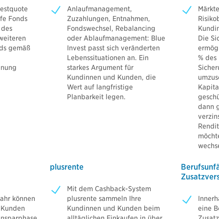
destquote
Anlaufmanagement,
Märkte
fe Fonds
Zuzahlungen, Entnahmen,
Risiko
 des
Fondswechsel, Rebalancing
Kundi
 weiteren
oder Ablaufmanagement: Blue
Die Si
nds gemäß
Invest passt sich veränderten
ermögl
Lebenssituationen an. Ein
% des
dnung
starkes Argument für
Siche
Kundinnen und Kunden, die
umzusc
Wert auf langfristige
Kapit
Planbarkeit legen.
geschü
dann 
verzin
Rendi
möchte
wechs
plusrente
Berufsunfä
Zusatzver
Mit dem Cashback-System
ahr können
plusrente sammeln Ihre
Innerh
 Kunden
Kundinnen und Kunden beim
eine B
Ansparphase
alltäglichen Einkaufen in über
Zusatz