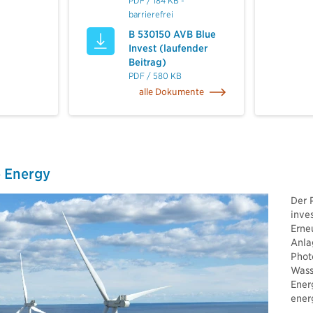
PDF / 184 KB -
barrierefrei
B 530150 AVB Blue
Invest (laufender
Beitrag)
PDF / 580 KB
alle Dokumente
e Energy
Der 
inves
Erne
Anla
Phot
Wass
Ener
energ