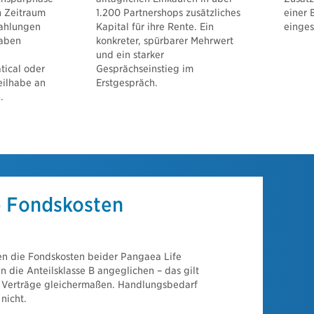
n Zeitraum
1.200 Partnershops zusätzliches
einer 
zahlungen
Kapital für ihre Rente. Ein
einges
aben
konkreter, spürbarer Mehrwert
und ein starker
atical oder
Gesprächseinstieg im
eilhabe an
Erstgespräch.
.
e Fondskosten
en die Fondskosten beider Pangaea Life
 die Anteilsklasse B angeglichen – das gilt
 Verträge gleichermaßen. Handlungsbedarf
nicht.