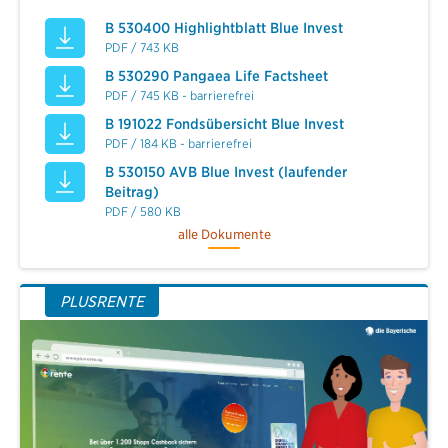
B 530400 Highlightblatt Blue Invest
PDF / 743 KB
B 530290 Pangaea Life Factsheet
PDF / 745 KB - barrierefrei
B 191022 Fondsübersicht Blue Invest
PDF / 184 KB - barrierefrei
B 530150 AVB Blue Invest (laufender
Beitrag)
PDF / 580 KB
alle Dokumente
PLUSRENTE