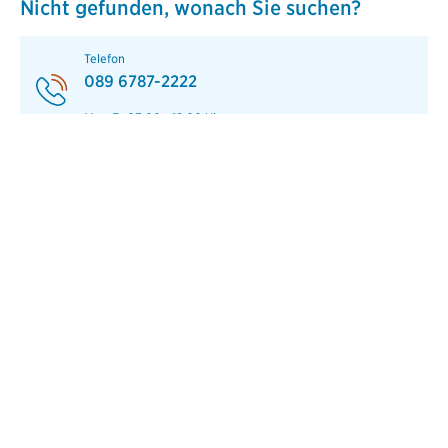
Nicht gefunden, wonach Sie suchen?
Telefon
089 6787-2222
Mo - Fr 07:00 - 18:00 Uhr
E-Mail
vsc@diebayerische.de
Telefon
Rückruf-Service